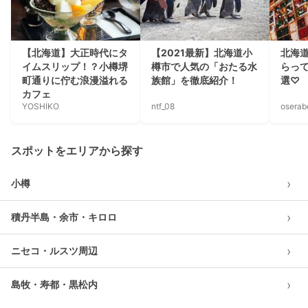
【北海道】大正時代にタ
【2021最新】北海道小
北海
イムスリップ！？小樽堺
樽市で人気の「おたる水
らっ
町通りに佇む浪漫溢れる
族館」を徹底紹介！
選♡
カフェ
YOSHIKO
ntf_08
oserab
スポットをエリアから探す
›
小樽
›
積丹半島・余市・キロロ
›
ニセコ・ルスツ周辺
›
島牧・寿都・黒松内