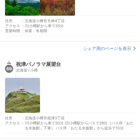
住所
:
北海道小樽市天神4丁目
アクセス
:
(1)小樽駅から車で35分
営業時間
:
休業：冬期間
シェア用のページを表示
祝津パノラマ展望台
69
北海道 / 小樽
住所
:
北海道小樽市祝津3丁目
アクセス
:
(1)小樽駅から車で20分 (2)小樽駅からバスで28分（バス停「おた
る水族館」下車） バス停「おたる水族館」から徒歩で10分