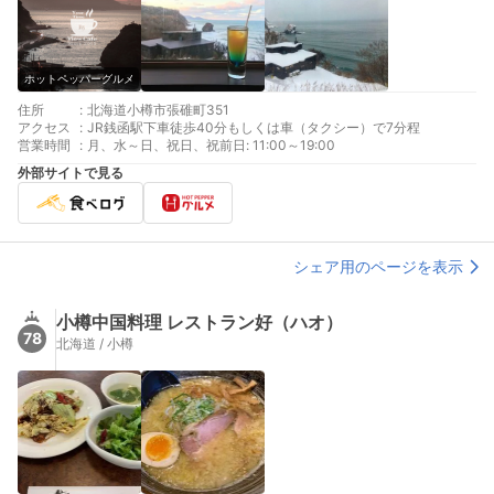
ホットペッパーグルメ
住所
:
北海道小樽市張碓町351
アクセス
:
JR銭函駅下車徒歩40分もしくは車（タクシー）で7分程
営業時間
:
月、水～日、祝日、祝前日: 11:00～19:00
外部サイトで見る
シェア用のページを表示
小樽中国料理 レストラン好（ハオ）
78
北海道 / 小樽