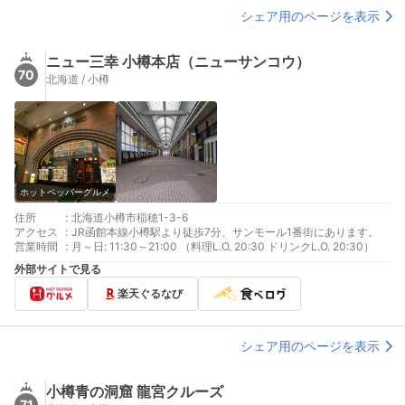
シェア用のページを表示
ニュー三幸 小樽本店（ニューサンコウ）
70
北海道 / 小樽
ホットペッパーグルメ
住所
:
北海道小樽市稲穂1-3-6
アクセス
:
JR函館本線小樽駅より徒歩7分、サンモール1番街にあります。
営業時間
:
月～日: 11:30～21:00 （料理L.O. 20:30 ドリンクL.O. 20:30）
外部サイトで見る
楽天ぐるなび
シェア用のページを表示
小樽青の洞窟 龍宮クルーズ
71