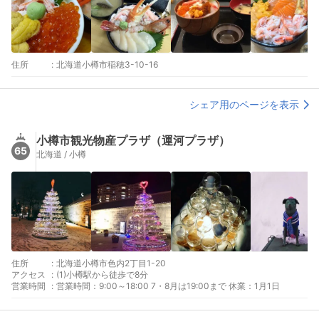
住所
:
北海道小樽市稲穂3-10-16
シェア用のページを表示
小樽市観光物産プラザ（運河プラザ）
65
北海道 / 小樽
住所
:
北海道小樽市色内2丁目1-20
アクセス
:
(1)小樽駅から徒歩で8分
営業時間
:
営業時間：9:00～18:00 7・8月は19:00まで 休業：1月1日