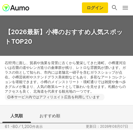
ログイン
【2026最新】小樽のおすすめ人気スポッ
トTOP20
石狩湾に面し、貿易や漁業を背景に古くから繁栄してきた港町。小樽運河沿
いは石畳の道やレンガ造りの倉庫群が残り、レトロな雰囲気が漂います。ガ
ラスの街として知られ、市内には老舗北一硝子を含むガラスショップが点
在。小樽芸術村やステンドグラス美術館などもあり、多彩なアートコレクシ
ョンを堪能できます。小樽のメインストリート・境町通りでは雑貨や食べ歩
きグルメが集まり、人気の散策ルートとして賑わいを見せます。札幌からの
アクセスも良く、北海道を代表する観光地の一つです。
本サービス内ではアフィリエイト広告を利用しています
人気順
おすすめ順
61 -80
⁄
1,200
更新日：2026年08月07日
件表示