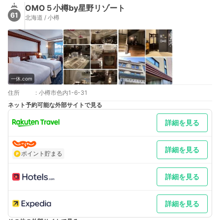
OMO５小樽by星野リゾート
61
北海道 / 小樽
一休.com
住所
:
小樽市色内1-6-31
ネット予約可能な外部サイトで見る
詳細を見る
詳細を見る
ポイント貯まる
詳細を見る
詳細を見る