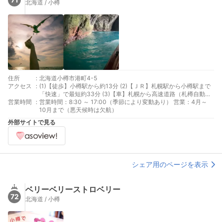
北海道 / 小樽
住所
:
北海道小樽市港町4-5
アクセス
:
(1)【徒歩】小樽駅から約13分 (2)【ＪＲ】札幌駅から小樽駅まで
「快速」で最短約33分 (3)【車】札幌から高速道路（札樽自動車
営業時間
:
道）を経由して約50分 (4)【高速バス】札幌時計台前から小樽駅
営業時間：8:30 ～ 17:00（季節により変動あり） 営業：4月～
前「高速おたる号」で約70分です♪ (5)【タクシー】小樽駅からワ
10月まで（悪天候時は欠航）
ンメーターで到着（市内に観光船乗り場はたくさんありますの
外部サイトで見る
で、「龍宮クルーズ」「旧北海製罐倉庫の海側」「龍宮神社を海
に向かって降りたつきあたり」等とお伝えください。） (6)運河
プラザからは歩いて約5分、浅草橋からは約7分です♪
シェア用のページを表示
ベリーベリーストロベリー
72
北海道 / 小樽