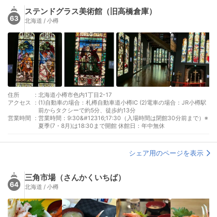
ステンドグラス美術館（旧高橋倉庫）
63
北海道 / 小樽
住所
:
北海道小樽市色内1丁目2-17
アクセス
:
(1)自動車の場合：札樽自動車道小樽IC (2)電車の場合：JR小樽駅
前からタクシーで約5分、徒歩約13分
営業時間
:
営業時間：9:30&#12316;17:30（入場時間は閉館30分前まで）※
夏季(7・8月)は18:30まで開館 休館日：年中無休
シェア用のページを表示
三角市場（さんかくいちば）
64
北海道 / 小樽