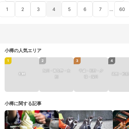
1
2
3
4
5
6
7
…
60
小樽の人気エリア
1
2
3
4
旭川・富良野・士
千歳・石狩・夕
札幌
函館・松前
別
張・深川
小樽に関する記事