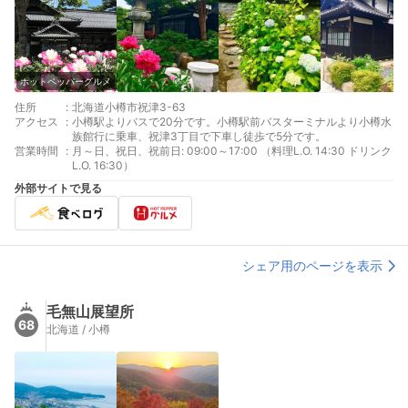
ホットペッパーグルメ
住所
:
北海道小樽市祝津3-63
アクセス
:
小樽駅よりバスで20分です。小樽駅前バスターミナルより小樽水
族館行に乗車、祝津3丁目で下車し徒歩で5分です。
営業時間
:
月～日、祝日、祝前日: 09:00～17:00 （料理L.O. 14:30 ドリンク
L.O. 16:30）
外部サイトで見る
シェア用のページを表示
毛無山展望所
68
北海道 / 小樽