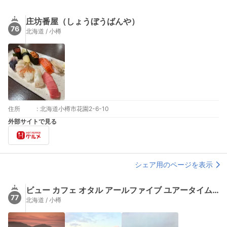
庄坊番屋（しょうぼうばんや）
76
北海道 / 小樽
住所
:
北海道小樽市花園2-6-10
外部サイトで見る
シェア用のページを表示
ビュー カフェ オタル アールファイブ ユアータイム（View Cafe OTARU R5 YOUR TIME）
77
北海道 / 小樽