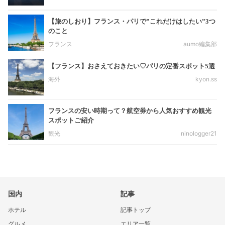
【旅のしおり】フランス・パリで”これだけはしたい”3つ
のこと
フランス
aumo編集部
【フランス】おさえておきたい♡パリの定番スポット5選
海外
kyon.ss
フランスの安い時期って？航空券から人気おすすめ観光
スポットご紹介
観光
ninologger21
国内
記事
ホテル
記事トップ
グルメ
エリア一覧