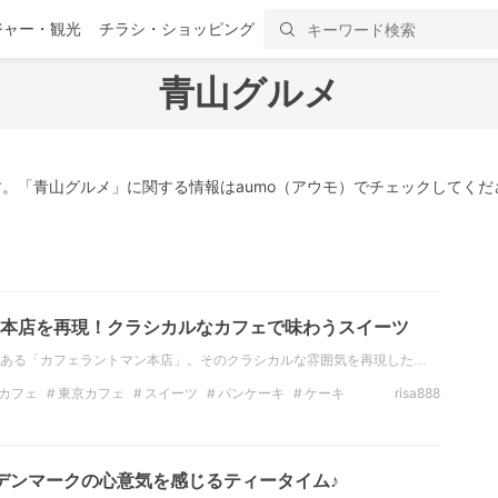
ジャー・観光
チラシ・ショッピング
青山グルメ
。「青山グルメ」に関する情報はaumo（アウモ）でチェックしてくだ
本店を再現！クラシカルなカフェで味わうスイーツ
ある「カフェラントマン本店」。そのクラシカルな雰囲気を再現した…
カフェ
東京カフェ
スイーツ
パンケーキ
ケーキ
risa888
カフェ
デンマークの心意気を感じるティータイム♪