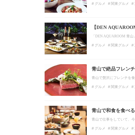
グルメ
関東グルメ
デートスポット
関東
【DEN AQUAR
「DEN AQUAROOM
グルメ
関東グルメ
東京のディナー
魚料
青山で絶品フレンチ
青山で贅沢にフレンチを食
グルメ
関東グルメ
関東のディナー
東京
青山で和食を食べる
青山で仕事をしていて、今
グルメ
関東グルメ