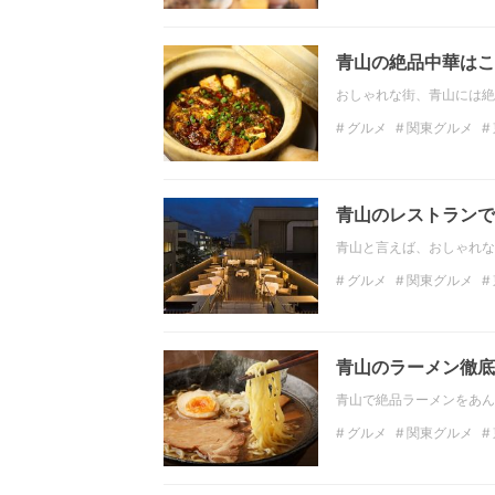
個室
天ぷら
女子会
青山の絶品中華はこ
おしゃれな街、青山には絶
グルメ
関東グルメ
ディナー
関東のディ
青山のレストランで
青山と言えば、おしゃれな
グルメ
関東グルメ
ディナー
関東のディ
青山のラーメン徹底
青山で絶品ラーメンをあん
グルメ
関東グルメ
東京のディナー
ラー