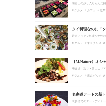
南青山の少し入り組んだ路地にあ
グルメ
カフェ
紅茶
表参道グルメ
青山グ
タイ料理なのに「タ
最近アジアン料理が女性の
グルメ
東京グルメ
タイ料理
デート
女
【M.Nature】
表参道・渋谷・青山エリアに
グルメ
東京グルメ
カフェ
東京カフェ
表参道デートの新ト
表参道でのデートディナー