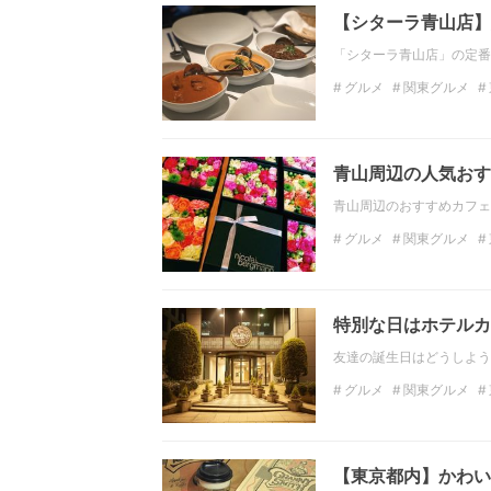
【シターラ青山店】
「シターラ青山店」の定番
グルメ
関東グルメ
ディナー
関東のディ
青山周辺の人気おす
青山周辺のおすすめカフェ
グルメ
関東グルメ
ディナー
関東のディ
特別な日はホテルカフェ
友達の誕生日はどうしよう
グルメ
関東グルメ
東京カフェ
東京
関
【東京都内】かわい