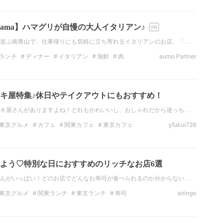
リアン
パスタ
海鮮
ワイン
yama】ハマグリが自慢の大人イタリアン♪
並ぶ南青山で、仕事帰りにも気軽に立ち寄れるイタリアンのお店、「…
ランチ
ディナー
イタリアン
海鮮
肉
aumo Partner
ストラン
肉料理
キ屋特集♪休日やテイクアウトにもおすすめ！
キ屋さんがありますよね！どれもかわいいし、おしゃれだから迷っち…
東京グルメ
カフェ
関東カフェ
東京カフェ
yfukui726
ンスタ映え
フォトジェニック
よう♡特別な日におすすめのリッチなお店6選
んがいっぱい！どのお店でどんなお寿司が食べられるのか分からない…
東京グルメ
関東ランチ
東京ランチ
寿司
airingo
ィナー
青山グルメ
青山ディナー