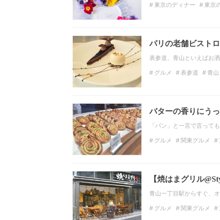
東京のディナー
東京
青山グルメ
青山ディ
パリの老舗ビストロ
表参道、青山といえばお洒
グルメ
表参道
青山
バターの香りにうっ
「パン」と一言で言っても
グルメ
関東グルメ
パン屋
青山
絶品
【焼はまグリル@St
青山一丁目駅からすぐ、オ
グルメ
関東グルメ