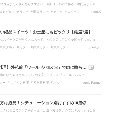
のお店がたくさんありますよね。今回は、都内にある、専門店からオ…
東京グルメ
ランチ
関東ランチ
カフェ
スイーツ
coco07
タ映え
お土産
い絶品スイーツ！お土産にもピッタリ【厳選7選】
なスイーツ店がたくさんあって、どのお店に行こうか迷ってしまいま…
東京グルメ
カフェ
関東カフェ
東京カフェ
yume_73
ツ
東京スイーツ
お土産
料理】外苑前「ワールドバル753」で肉に喰ら…
にぼんやりと光る"753"の文字。こちらの「ワールドバル75…
ナー
スペイン料理
多国籍料理
バル
aumo Partner
観戦
宴会
東京
方は必見！シチュエーション別おすすめ10選◎
ときにどこでランチを食べようか迷う方は多いのでは？おしゃれなお…