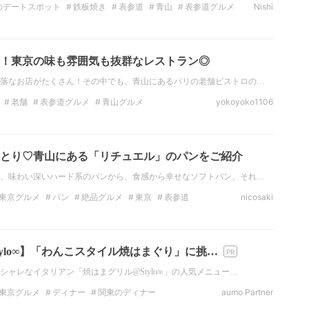
のデートスポット
鉄板焼き
表参道
青山
表参道グルメ
Nishi
ナー
表参道のデートスポット
表参道のディナー
！東京の味も雰囲気も抜群なレストラン◎
落なお店がたくさん！その中でも、青山にあるパリの老舗ビストロの…
老舗
表参道グルメ
青山グルメ
yokoyoko1106
とり♡青山にある「リチュエル」のパンをご紹介
、味わい深いハード系のパンから、食感から幸せなソフトパン、それ…
東京グルメ
パン
絶品グルメ
東京
表参道
nicosaki
ylo∞】「わんこスタイル焼はまぐり」に挑…
シャレなイタリアン「焼はまグリル@Stylo∞」の人気メニュー…
東京グルメ
ディナー
関東のディナー
aumo Partner