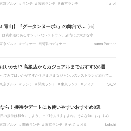
東京グルメ
ランチ
関東ランチ
東京ランチ
r_a_bf
のデートスポット
東京のデートスポット
インスタ映え
OOM 青山】『グータンヌーボ2』の舞台で…
 青山」は表参道にあるオシャレなレストラン。店内には大きな水…
東京グルメ
ディナー
関東のディナー
aumo Partner
理
肉
肉料理
黒毛和牛
はいかが？高級店からカジュアルまでおすすめ8選
べてみてはいかがですか？さまざまなジャンルのレストランが溢れて…
東京グルメ
ランチ
関東ランチ
東京ランチ
ディナー
r_a_bf
のディナー
フレンチ
なら！接待やデートにも使いやすいおすすめ8選
日の接待は和食にしよう、って時ありますよね。そんな時におすすめ…
東京グルメ
関東ランチ
東京ランチ
そば
和食
kohshi