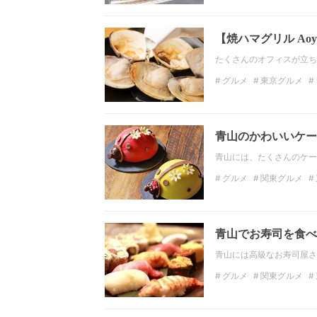
東京のディナー
イタ
【焼ハマグリル Ao
たくさんのオフィスが立ち
グルメ
東京グルメ
レストラン
東京のレ
青山のかわいいケー
青山には、たくさんのケー
グルメ
関東グルメ
スイーツ
ケーキ
イ
青山でお寿司を食べ
青山には高級なお寿司屋さ
グルメ
関東グルメ
関東ディナー
東京デ