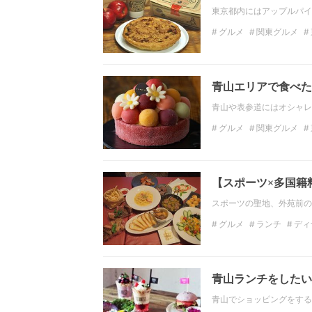
東京都内にはアップルパイ
グルメ
関東グルメ
関東スイーツ
インス
青山エリアで食べた
青山や表参道にはオシャレ
グルメ
関東グルメ
スイーツ
関東スイー
【スポーツ×多国籍
スポーツの聖地、外苑前の街
グルメ
ランチ
ディ
イタリアン
スポーツ
青山ランチをしたい
青山でショッピングをする