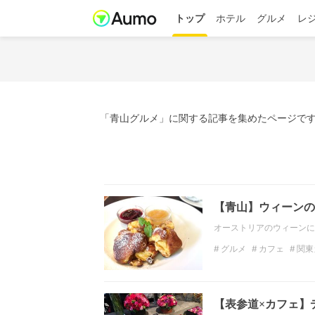
トップ
ホテル
グルメ
レ
「青山グルメ」に関する記事を集めたページです
【青山】ウィーンの
オーストリアのウィーンに
グルメ
カフェ
関東
関東
テラス席
青山
【表参道×カフェ】