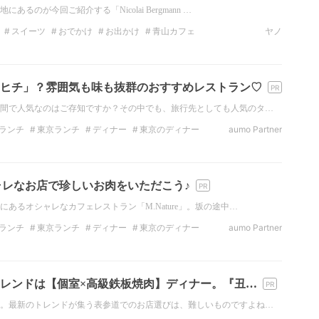
るのが今回ご紹介する「Nicolai Bergmann …
スイーツ
おでかけ
お出かけ
青山カフェ
ヤノ
ルメ
表参道カフェ
ヒチ」？雰囲気も味も抜群のおすすめレストラン♡
間で人気なのはご存知ですか？その中でも、旅行先としても人気のタ…
ランチ
東京ランチ
ディナー
東京のディナー
aumo Partner
子会
青山グルメ
オシャレなお店で珍しいお肉をいただこう♪
あるオシャレなカフェレストラン「M.Nature」。坂の途中…
ランチ
東京ランチ
ディナー
東京のディナー
aumo Partner
オムライス
カフェレストラン
レンドは【個室×高級鉄板焼肉】ディナー。『丑…
。最新のトレンドが集う表参道でのお店選びは、難しいものですよね…