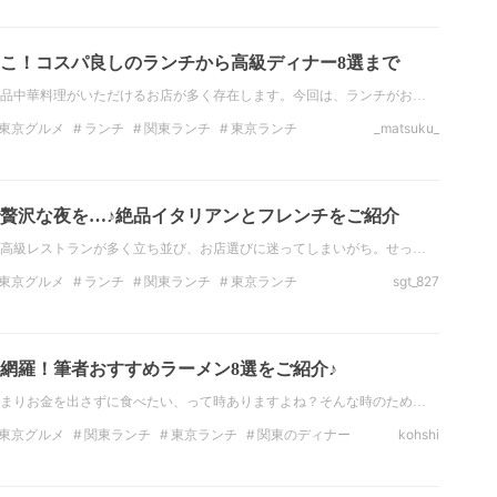
こ！コスパ良しのランチから高級ディナー8選まで
品中華料理がいただけるお店が多く存在します。今回は、ランチがお…
東京グルメ
ランチ
関東ランチ
東京ランチ
_matsuku_
ナー
東京のディナー
ラーメン
贅沢な夜を…♪絶品イタリアンとフレンチをご紹介
高級レストランが多く立ち並び、お店選びに迷ってしまいがち。せっ…
東京グルメ
ランチ
関東ランチ
東京ランチ
sgt_827
ナー
東京のディナー
イタリアン
網羅！筆者おすすめラーメン8選をご紹介♪
まりお金を出さずに食べたい、って時ありますよね？そんな時のため…
東京グルメ
関東ランチ
東京ランチ
関東のディナー
kohshi
メン
関東ラーメン
東京ラーメン