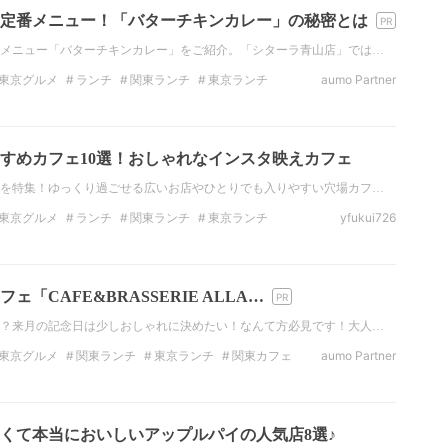
定番メニュー！「バターチキンカレー」の秘密とは
メニュー「バターチキンカレー」をご紹介。「シターラ青山店」では…
東京グルメ
ランチ
関東ランチ
東京ランチ
aumo Partner
ナー
東京のディナー
カレー
すめカフェ10選！おしゃれなインスタ映えカフェ
を特集！ゆっくり過ごせる広いお店やひとりでも入りやすい穴場カフ…
東京グルメ
ランチ
関東ランチ
東京ランチ
yfukui726
ナー
東京のディナー
カフェ
「CAFE&BRASSERIE ALLA…
？来月の記念日は少しおしゃれに決めたい！なんて方必見です！大人…
東京グルメ
関東ランチ
東京ランチ
関東カフェ
aumo Partner
東
青山
くて本当においしいアップルパイの人気店8選♪