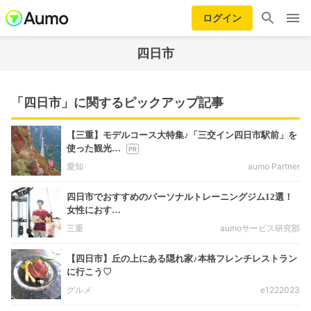
ログイン
四日市
「四日市」に関するピックアップ記事
【三重】モデルコース大特集♪「三交イン四日市駅前」を
使った観光…
愛知
aumo Partner
四日市でおすすめのパーソナルトレーニングジム12選！
女性におす…
三重
aumoサービス研究部
【四日市】丘の上にある隠れ家♪本格フレンチレストラン
に行こう♡
グルメ
e1222023