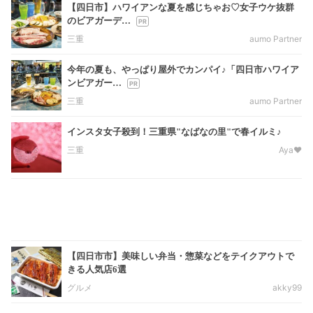
【四日市】ハワイアンな夏を感じちゃお♡女子ウケ抜群
のビアガーデ…
三重
aumo Partner
今年の夏も、やっぱり屋外でカンパイ♪「四日市ハワイア
ンビアガー…
三重
aumo Partner
インスタ女子殺到！三重県"なばなの里"で春イルミ♪
三重
Aya❤︎
【四日市市】美味しい弁当・惣菜などをテイクアウトで
きる人気店6選
グルメ
akky99