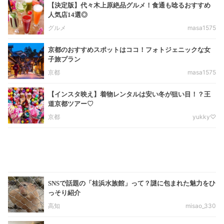
【決定版】代々木上原絶品グルメ！食通も唸るおすすめ
人気店14選◎
グルメ
masa1575
京都のおすすめスポットはココ！フォトジェニックな女
子旅プラン
京都
masa1575
【インスタ映え】着物レンタルは安い冬が狙い目！？王
道京都ツアー♡
京都
yukky♡
SNSで話題の「桂浜水族館」って？謎に包まれた魅力をひ
っそり紹介
高知
misao_330