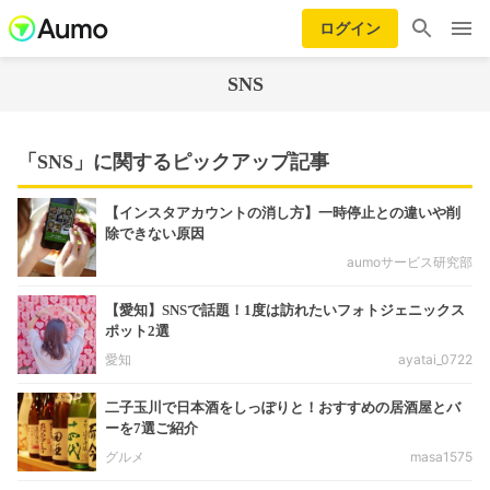
ログイン
SNS
「SNS」に関するピックアップ記事
【インスタアカウントの消し方】一時停止との違いや削
除できない原因
aumoサービス研究部
【愛知】SNSで話題！1度は訪れたいフォトジェニックス
ポット2選
愛知
ayatai_0722
二子玉川で日本酒をしっぽりと！おすすめの居酒屋とバ
ーを7選ご紹介
グルメ
masa1575