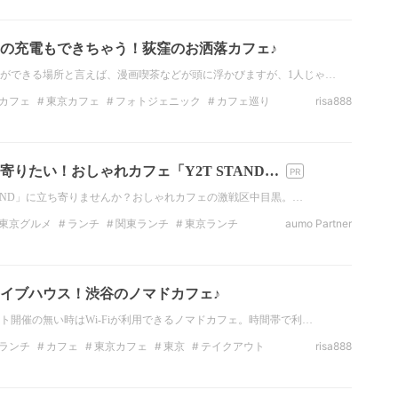
の充電もできちゃう！荻窪のお洒落カフェ♪
ができる場所と言えば、漫画喫茶などが頭に浮かびますが、1人じゃ…
カフェ
東京カフェ
フォトジェニック
カフェ巡り
risa888
茶
荻窪グルメ
荻窪ランチ
りたい！おしゃれカフェ「Y2T STAND…
TAND」に立ち寄りませんか？おしゃれカフェの激戦区中目黒。…
東京グルメ
ランチ
関東ランチ
東京ランチ
aumo Partner
東カフェ
東京カフェ
イブハウス！渋谷のノマドカフェ♪
ト開催の無い時はWi-Fiが利用できるノマドカフェ。時間帯で利…
ランチ
カフェ
東京カフェ
東京
テイクアウト
risa888
渋谷カフェ