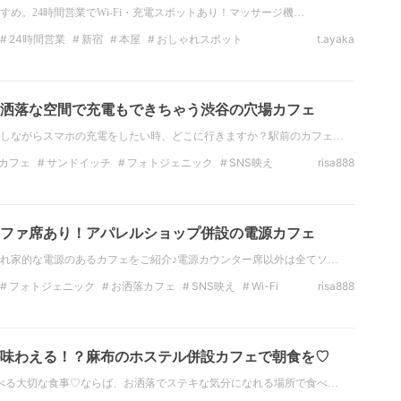
め。24時間営業でWi-Fi・充電スポットあり！マッサージ機…
24時間営業
新宿
本屋
おしゃれスポット
t.ayaka
なカフェ
ノマドカフェ
ノマドワーカー
洒落な空間で充電もできちゃう渋谷の穴場カフェ
しながらスマホの充電をしたい時、どこに行きますか？駅前のカフェ…
カフェ
サンドイッチ
フォトジェニック
SNS映え
risa888
メ
渋谷ランチ
写真映え
ファ席あり！アパレルショップ併設の電源カフェ
れ家的な電源のあるカフェをご紹介♪電源カウンター席以外は全てソ…
フォトジェニック
お洒落カフェ
SNS映え
Wi-Fi
risa888
え
原宿スイーツ
原宿カフェ
味わえる！？麻布のホステル併設カフェで朝食を♡
べる大切な食事♡ならば、お洒落でステキな気分になれる場所で食べ…