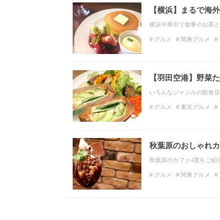
【横浜】まるで海外
横浜中華街で食事やお茶と
グルメ
関東グルメ
フォトジェニック
お
【羽田空港】野菜た
いろんなジャンルの飲食店
グルメ
東京グルメ
サンドイッチ
ヘルシ
秋葉原のおしゃれカ
秋葉原のカフェ4選をご紹
グルメ
関東グルメ
東京のディナー
カフ