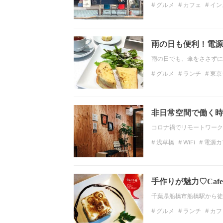
グルメ
カフェ
イン
トースト
写真映え
雨の日も便利！電源
雨の日でも、傘をささずに
グルメ
ランチ
東京
電源カフェ
洋菓子店
非日常空間で働く時代
コロナ禍でリモートワーク
浅草橋
WiFi
電源カ
ワーキングスペース
手作りが魅力♡Cafe & 
千葉県船橋市船橋駅から徒歩3分
グルメ
ランチ
カフ