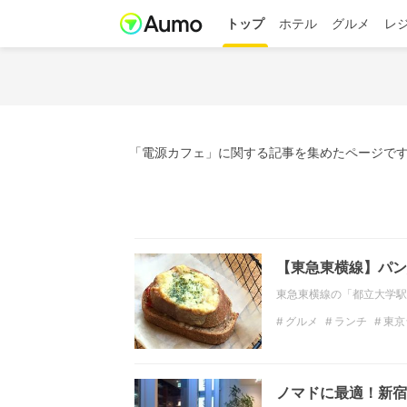
トップ
ホテル
グルメ
レ
「電源カフェ」に関する記事を集めたページです
【東急東横線】パン
東急東横線の「都立大学駅
グルメ
ランチ
東京
カフェ巡り
東京
関
ノマドに最適！新宿