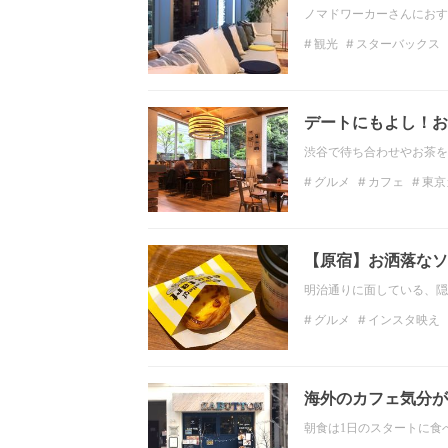
ノマドワーカーさんにおすす
観光
スターバックス
電源カフェ
おしゃれ
デートにもよし！お
渋谷で待ち合わせやお茶を
グルメ
カフェ
東京
渋谷カフェ
渋谷グル
【原宿】お洒落なソ
明治通りに面している、隠
グルメ
インスタ映え
隠れ家カフェ
写真映
海外のカフェ気分が
朝食は1日のスタートに食