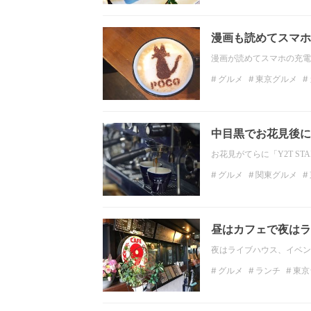
スモア
Wi-Fi
漫画も読めてスマホ
漫画が読めてスマホの充電
グルメ
東京グルメ
お洒落カフェ
漫画喫
中目黒でお花見後に寄
お花見がてらに「Y2T S
グルメ
関東グルメ
ディナー
カフェ
関
昼はカフェで夜はラ
夜はライブハウス、イベン
グルメ
ランチ
東京
ブックカフェ
関東