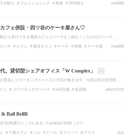
スタ映え
フォトジェニック
朝食
SNS映え
risa888
WiFi
麻布カフェ
カフェ併設・四ツ谷のケーキ屋さん♡
駅から直行できる電源カフェスペースをご紹介！こちらのスペース、…
ランチ
カフェ
東京カフェ
ケーキ
軽食
ケーキ屋
risa888
。貸切型シェアオフィス「W Complex」
が普及しコワーキングスペースに注目が集まる中、今回は非日常空間…
フェ
コワーキングスペース
wifi完備
会員制
aibon1019
ノマドワーカー
ノマド
ノマドワーカーさんに届け
Ball BellB
程度のところにある「Cafe&Ball BellB（カフ…
ェ
千葉カフェ
バル
ビール
スイーツ
アイス
Aya