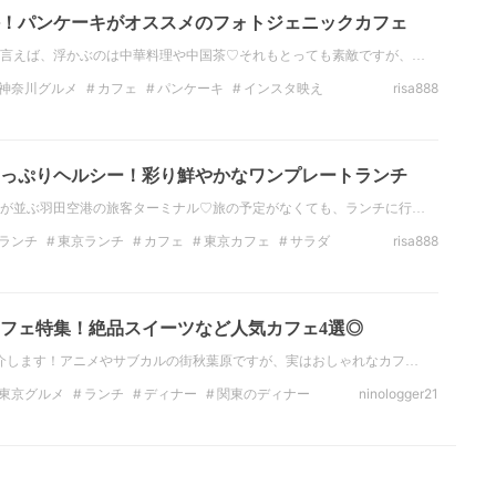
！パンケーキがオススメのフォトジェニックカフェ
言えば、浮かぶのは中華料理や中国茶♡それもとっても素敵ですが、…
神奈川グルメ
カフェ
パンケーキ
インスタ映え
risa888
洒落カフェ
SNS映え
Wi-Fi
っぷりヘルシー！彩り鮮やかなワンプレートランチ
が並ぶ羽田空港の旅客ターミナル♡旅の予定がなくても、ランチに行…
ランチ
東京ランチ
カフェ
東京カフェ
サラダ
risa888
ー
東京
フェ特集！絶品スイーツなど人気カフェ4選◎
介します！アニメやサブカルの街秋葉原ですが、実はおしゃれなカフ…
東京グルメ
ランチ
ディナー
関東のディナー
ninologger21
ェ
スイーツ
インスタ映え