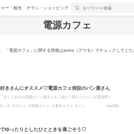
ジャー・観光
チラシ・ショッピング
電源カフェ
。「電源カフェ」に関する情報はaumo（アウモ）でチェックしてくだ
好きさんにオススメ♡電源カフェ併設のパン屋さん
」近くにあるお洒落なパン屋さんをご紹介♡購入したパンは電源席と…
ランチ
カフェ
関東カフェ
東京カフェ
パン
risa888
東
でゆったりとしたひとときを過ごそう♡