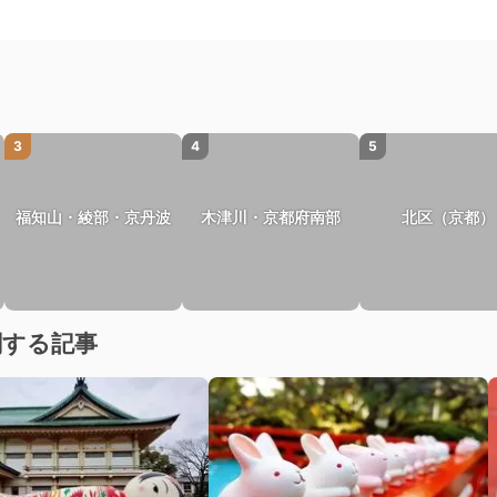
3
4
5
福知山・綾部・京丹波
木津川・京都府南部
北区（京都）
関する記事