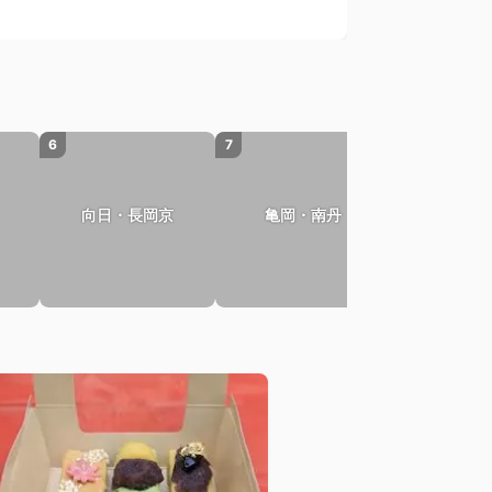
6
7
8
向日・長岡京
亀岡・南丹
久御山