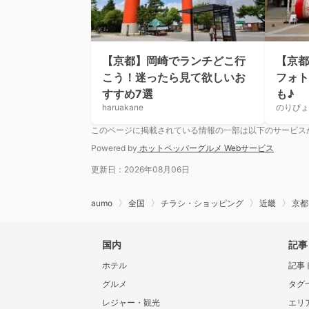
【京都】岡崎でランチどこ行
【京都
こう！迷ったら見て欲しいお
フォト
すすめ7選
も♪
haruakane
のりぴょ
このページに掲載されている情報の一部は以下のサービス
Powered by
ホットペッパーグルメ Webサービス
更新日：2026年08月06日
aumo
全国
チラシ・ショッピング
近畿
京都
国内
記事
ホテル
記事
グルメ
タグ
レジャー・観光
エリ