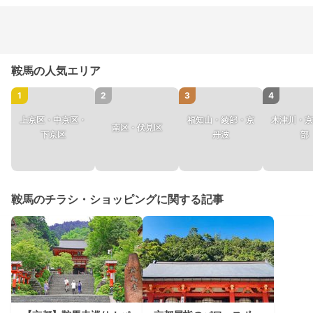
鞍馬の人気エリア
1
2
3
4
上京区・中京区・
福知山・綾部・京
木津川・京
南区・伏見区
下京区
丹波
部
鞍馬のチラシ・ショッピングに関する記事