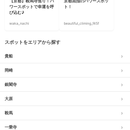
【京都】鞍馬寺巡り！パ
京都屈指のパワースポッ
ワースポットで幸運を呼
ト！
び込む♪
waka_nachi
beautiful_climing_f45f
スポットをエリアから探す
›
貴船
›
岡崎
›
銀閣寺
›
大原
›
鞍馬
›
一乗寺