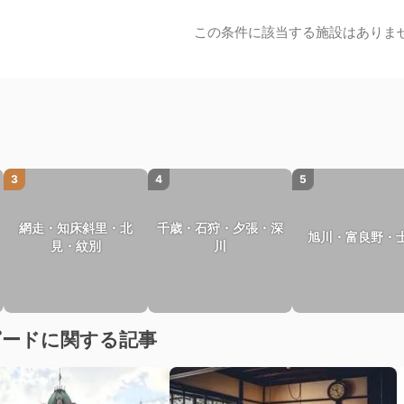
この条件に該当する施設はありま
3
4
5
網走・知床斜里・北
千歳・石狩・夕張・深
旭川・富良野・
見・紋別
川
ピードに関する記事