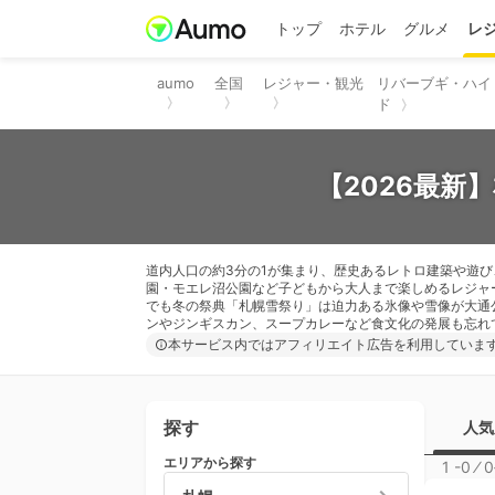
トップ
ホテル
グルメ
レ
aumo
全国
レジャー・観光
リバーブギ・ハイ
ド
【2026最新
道内人口の約3分の1が集まり、歴史あるレトロ建築や遊
園・モエレ沼公園など子どもから大人まで楽しめるレジャ
でも冬の祭典「札幌雪祭り」は迫力ある氷像や雪像が大通
ンやジンギスカン、スープカレーなど食文化の発展も忘れ
本サービス内ではアフィリエイト広告を利用していま
探す
人気
エリアから探す
1 -0
⁄
0