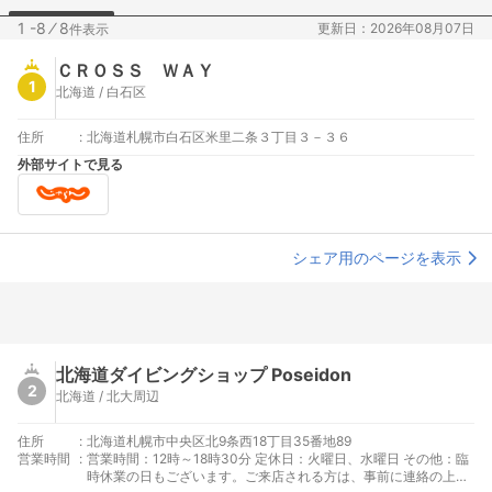
1 -8
⁄
8
更新日：2026年08月07日
件表示
ＣＲＯＳＳ ＷＡＹ
1
北海道 / 白石区
住所
:
北海道札幌市白石区米里二条３丁目３－３６
外部サイトで見る
シェア用のページを表示
北海道ダイビングショップ Poseidon
2
北海道 / 北大周辺
住所
:
北海道札幌市中央区北9条西18丁目35番地89
営業時間
:
営業時間：12時～18時30分 定休日：火曜日、水曜日 その他：臨
時休業の日もございます。ご来店される方は、事前に連絡の上、