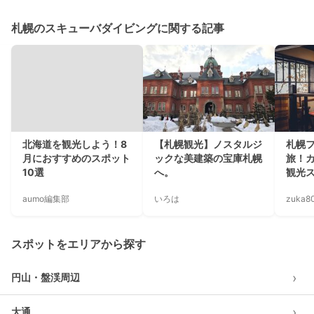
札幌のスキューバダイビングに関する記事
北海道を観光しよう！8
【札幌観光】ノスタルジ
札幌
月におすすめのスポット
ックな美建築の宝庫札幌
旅！
10選
へ。
観光
aumo編集部
いろは
zuka8
スポットをエリアから探す
›
円山・盤渓周辺
›
大通