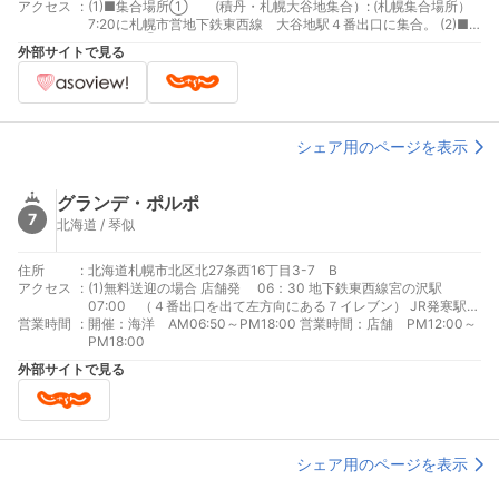
アクセス
:
(1)■集合場所① (積丹・札幌大谷地集合）: (札幌集合場所）
7:20に札幌市営地下鉄東西線 大谷地駅４番出口に集合。 (2)■
集合場所② （積丹プログラム・現地集合） （積丹美国 現地
外部サイトで見る
集合場所）9:20に 北海道積丹郡積丹町大字美国町字船澗380-6
積丹町観光せんたぁに集合 (3)■集合場所③ （支笏湖プログラ
ム・現地集合） （支笏湖 現地集合場所）８:30に 千歳市支笏湖
（ポロピナイ）幌美内に集合
シェア用のページを表示
グランデ・ポルポ
7
北海道 / 琴似
住所
:
北海道札幌市北区北27条西16丁目3-7 B
アクセス
:
(1)無料送迎の場合 店舗発 06：30 地下鉄東西線宮の沢駅
07:00 （４番出口を出て左方向にある７イレブン） JR発寒駅
営業時間
:
07:10 （南口） (2)公共の交通機関で店舗に来店する場合 JR
開催：海洋 AM06:50～PM18:00 営業時間：店舗 PM12:00～
学園都市線、新川駅、徒歩4分
PM18:00
外部サイトで見る
シェア用のページを表示