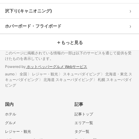
›
沢下り(キャニオニング)
›
ホバーボード・フライボード
＋
もっと見る
このページに掲載されている情報の一部は以下のサービスを通じて提供を受
けたものを表示しています。
Powered by
ホットペッパーグルメ Webサービス
aumo
全国
レジャー・観光
スキューバダイビング
北海道・東北 ス
キューバダイビング
北海道 スキューバダイビング
札幌 スキューバダイ
ビング
国内
記事
ホテル
記事トップ
グルメ
エリア一覧
レジャー・観光
タグ一覧