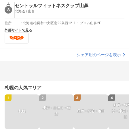
セントラルフィットネスクラブ山鼻
8
北海道 / 山鼻
住所
:
北海道札幌市中央区南22条西12-1-1 プロム山鼻2F
外部サイトで見る
シェア用のページを表示
札幌の人気エリア
1
2
3
4
釧路・根
小樽・ニセコ・積
札幌
函館・松前・檜山
寒・摩周・
丹
臼