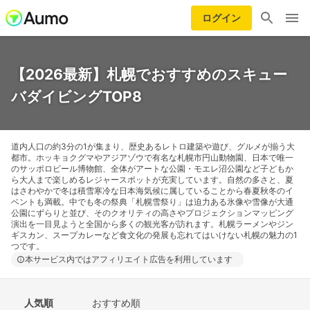
ログイン
【2026最新】札幌でおすすめのスキュー
バダイビングTOP8
道内人口の約3分の1が集まり、歴史あるレトロ建築や遊び、グルメが揃う大
都市。ホッキョクグマやアジアゾウで有名な札幌市円山動物園、日本で唯一
のサッポロビール博物館、全体がアートな公園・モエレ沼公園など子どもか
ら大人まで楽しめるレジャースポットが充実しています。自然の多さと、夏
はさわやかで冬は積雪寒冷な日本海気候に属していることから春夏秋冬のイ
ベントも満載。中でも冬の祭典「札幌雪祭り」は迫力ある氷像や雪像が大通
公園にずらりと並び、そのクオリティの高さやプロジェクションマッピング
演出を一目見ようと全国から多くの観光客が訪れます。札幌ラーメンやジン
ギスカン、スープカレーなど食文化の発展も忘れてはいけない札幌の魅力の1
つです。
本サービス内ではアフィリエイト広告を利用しています
人気順
おすすめ順