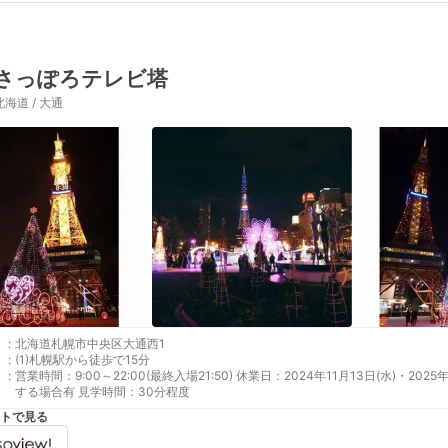
さっぽろテレビ塔
北海道 / 大通
:
北海道札幌市中央区大通西1
:
(1)札幌駅から徒歩で15分
:
営業時間：9:00～22:00(最終入場21:50) 休業日：2024年11月13日(水)・
する場合有 見学時間：30分程度
トで見る