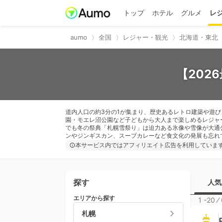
トップ
ホテル
グルメ
レ
aumo
全国
レジャー・観光
北海道・東北
【202
道内人口の約3分の1が集まり、歴史あるレトロ建築や遊
園・モエレ沼公園など子どもから大人まで楽しめるレジャ
でも冬の祭典「札幌雪祭り」は迫力ある氷像や雪像が大通
ンやジンギスカン、スープカレーなど食文化の発展も忘れ
本サービス内ではアフィリエイト広告を利用していま
探す
人気
エリアから探す
1 -20
⁄
札幌