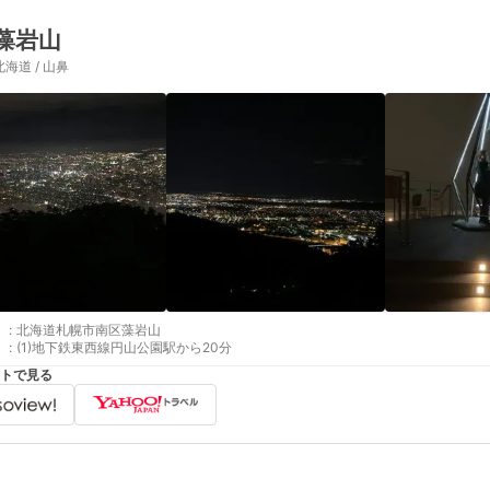
藻岩山
北海道 / 山鼻
:
北海道札幌市南区藻岩山
:
(1)地下鉄東西線円山公園駅から20分
トで見る