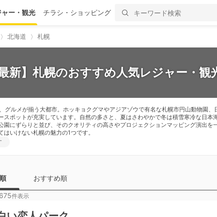
ジャー・観光
チラシ・ショッピング
北海道
札幌
6最新】札幌のおすすめ人気レジャー・観光
び、グルメが揃う大都市。ホッキョクグマやアジアゾウで有名な札幌市円山動物園、
ースポットが充実しています。自然の多さと、夏はさわやかで冬は積雪寒冷な日本
公園にずらりと並び、そのクオリティの高さやプロジェクションマッピング演出を
てはいけない札幌の魅力の1つです。
す
順
おすすめ順
675
件表示
白い恋人パーク