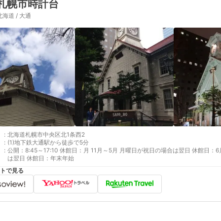
札幌市時計台
北海道 / 大通
:
北海道札幌市中央区北1条西2
:
(1)地下鉄大通駅から徒歩で5分
:
公開：8:45～17:10 休館日：月 11月～5月 月曜日が祝日の場合は翌日 休館
は翌日 休館日：年末年始
トで見る