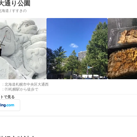
大通り公園
北海道 / すすきの
:
北海道札幌市中央区大通西
:
(1)札幌駅から徒歩で
トで見る