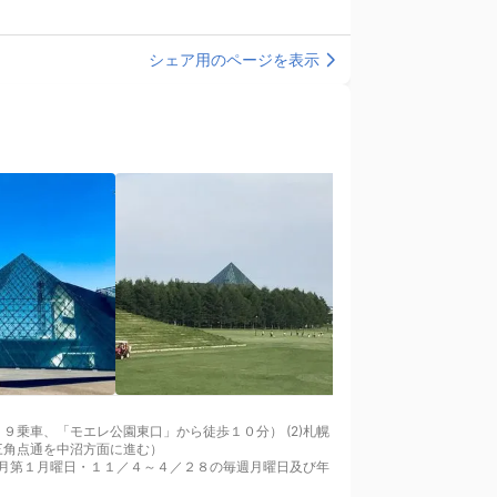
シェア用のページを表示
車、「モエレ公園東口」から徒歩１０分） (2)札幌
し三角点通を中沼方面に進む）
の毎月第１月曜日・１１／４～４／２８の毎週月曜日及び年