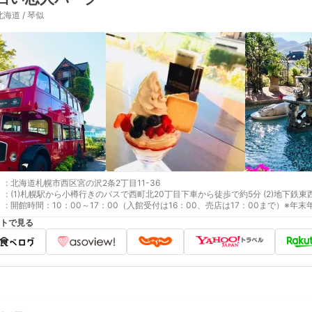
北海道 / 琴似
:
北海道札幌市西区宮の沢2条2丁目11-36
:
(1)札幌駅から小樽行きのバス
:
開館時間：10：00～17：00（入館受付は16：00、売店は17：00まで）※年
トで見る