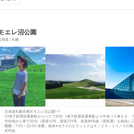
モエレ沼公園
北海道 / 札幌
:
北海道札幌市東区モエレ沼公園1-1
:
(1)地下鉄環状通東駅からバスで25分（地下鉄環状通東駅より中央バス東６９・７９乗
市街地から車で30分（国道12号、国道275号、道道89号線（環状通）を経由
:
開園：7:00～22:00 休園：無休※ガラスのピラッミドは４／２９～１１／３
末年始