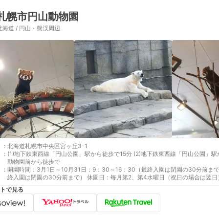
札幌市円山動物園
北海道 / 円山・盤渓周辺
:
北海道札幌市中央区宮ヶ丘3-1
:
(1)地下鉄東西線「円山公園」駅から徒歩で15分 (2)地下鉄東西線「円山公園」駅からバスで8分（[円１５]動物園線 [円１４]荒井山線）
動物園前から徒歩で
:
開園時間：3月1日～10月31日：9：30～16：30（最終入園は閉園の30分前まで
終入園は閉園の30分前まで） 休園日：毎月第2、第4水曜日（祝日の場合は翌日
月の第２水曜日を含むその週の月曜日～金曜日、12月29日～31日
トで見る