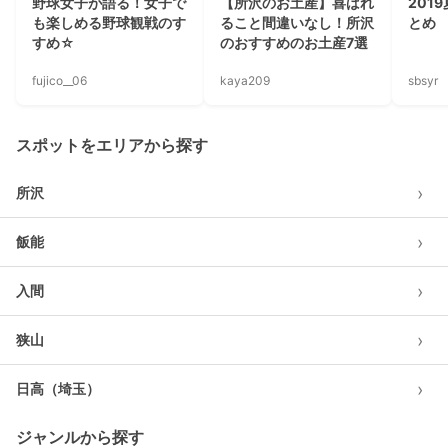
野球女子が語る！女子で
【所沢のお土産】喜ばれ
201
も楽しめる野球観戦のす
ること間違いなし！所沢
とめ
すめ☆
のおすすめのお土産7選
fujico__06
kaya209
sbsyr
スポットをエリアから探す
›
所沢
›
飯能
›
入間
›
狭山
›
日高（埼玉）
ジャンルから探す