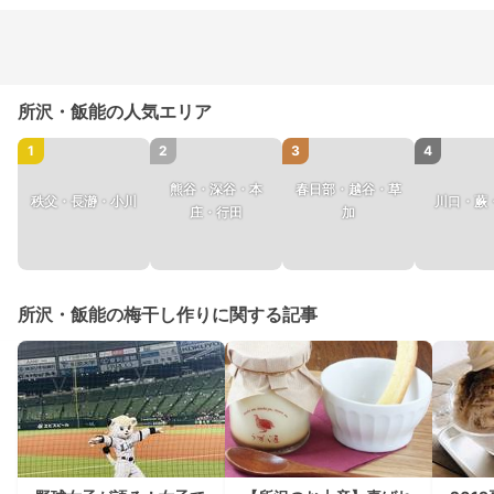
所沢・飯能の人気エリア
1
2
3
4
熊谷・深谷・本
春日部・越谷・草
秩父・長瀞・小川
川口・蕨
庄・行田
加
所沢・飯能の梅干し作りに関する記事