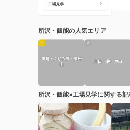
工場見学
所沢・飯能の人気エリア
1
2
川越・ふじみ野・東松
川口・蕨・戸田
山
所沢・飯能×工場見学に関する記