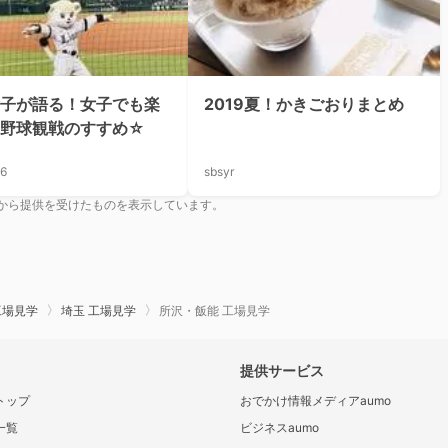
子が語る！女子でも楽
2019夏！かきごおりまとめ
る野球観戦のすすめ☆
06
sbsyr
から提供を受けたものを表示しています。
工場見学
埼玉 工場見学
所沢・飯能 工場見学
提供サービス
トップ
おでかけ情報メディアaumo
一覧
ビジネスaumo