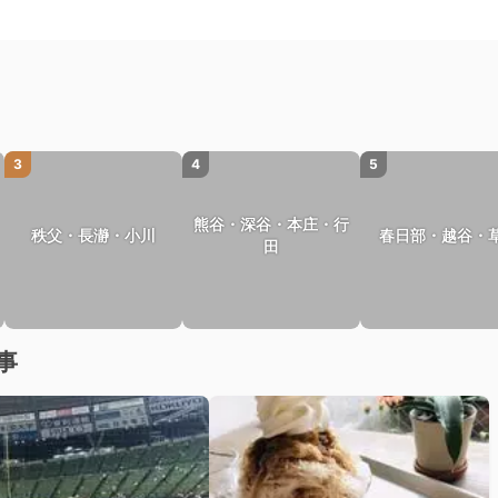
3
4
5
熊谷・深谷・本庄・行
秩父・長瀞・小川
春日部・越谷・
田
事