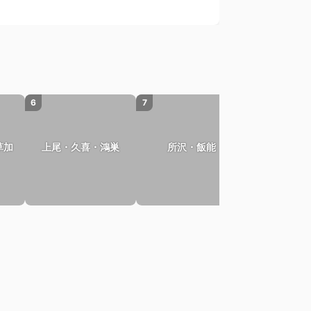
6
7
8
草加
上尾・久喜・鴻巣
所沢・飯能
さいた