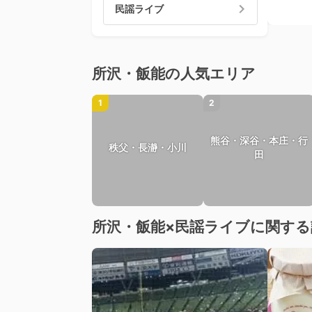
民謡ライブ
所沢・飯能の人気エリア
1
2
熊谷・深谷・本庄・行
秩父・長瀞・小川
田
所沢・飯能×民謡ライブに関する