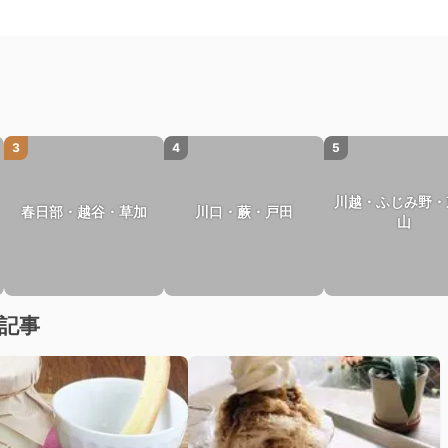
3
4
5
川越・ふじみ野・
春日部・越谷・草加
川口・蕨・戸田
山
記事