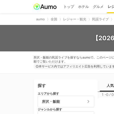
トップ
ホテル
グルメ
レ
aumo
全国
レジャー・観光
民謡ライブ
【20
所沢・飯能の民謡ライブを探すならaumoで。このページ
順でご覧いただけます。
本サービス内ではアフィリエイト広告を利用していま
探す
人気
エリアから探す
1 -0
⁄
0
所沢・飯能
ジャンルから探す