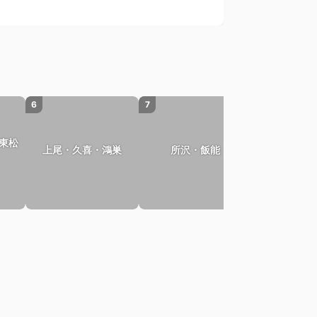
6
7
8
東松
上尾・久喜・鴻巣
所沢・飯能
さいた