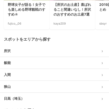
野球女子が語る！女子で
【所沢のお土産】喜ばれ
201
も楽しめる野球観戦のす
ること間違いなし！所沢
とめ
すめ☆
のおすすめのお土産7選
fujico__06
kaya209
sbsyr
スポットをエリアから探す
›
所沢
›
飯能
›
入間
›
狭山
›
日高（埼玉）