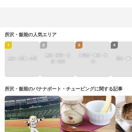
所沢・飯能の人気エリア
1
2
3
4
熊谷・深谷・本
春日部・越谷・草
秩父・長瀞・小川
川口・蕨
庄・行田
加
所沢・飯能のバナナボート・チュービングに関する記事