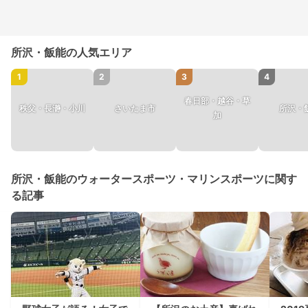
所沢・飯能の人気エリア
1
2
3
4
春日部・越谷・草
秩父・長瀞・小川
さいたま市
所沢・
加
所沢・飯能のウォータースポーツ・マリンスポーツに関す
る記事