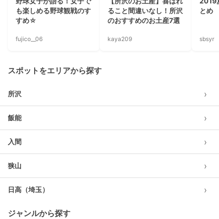
野球女子が語る！女子で
【所沢のお土産】喜ばれ
201
も楽しめる野球観戦のす
ること間違いなし！所沢
とめ
すめ☆
のおすすめのお土産7選
fujico__06
kaya209
sbsyr
スポットをエリアから探す
›
所沢
›
飯能
›
入間
›
狭山
›
日高（埼玉）
ジャンルから探す