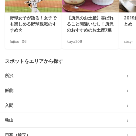
野球女子が語る！女子で
【所沢のお土産】喜ばれ
201
も楽しめる野球観戦のす
ること間違いなし！所沢
とめ
すめ☆
のおすすめのお土産7選
fujico__06
kaya209
sbsyr
スポットをエリアから探す
›
所沢
›
飯能
›
入間
›
狭山
›
日高（埼玉）