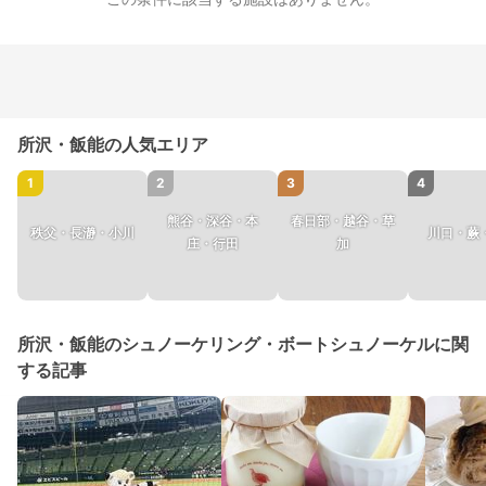
所沢・飯能の人気エリア
1
2
3
4
熊谷・深谷・本
春日部・越谷・草
秩父・長瀞・小川
川口・蕨
庄・行田
加
所沢・飯能のシュノーケリング・ボートシュノーケルに関
する記事