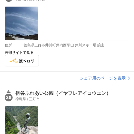
住所
:
徳島県三好市井川町井内西平山 井川スキー場 腕山
外部サイトで見る
シェア用のページを表示
祖谷ふれあい公園（イヤフレアイコウエン）
36
徳島県 / 三好市