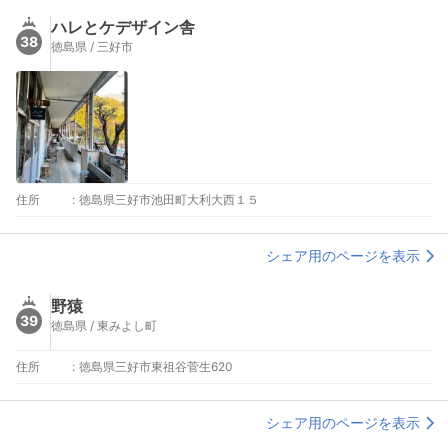
ハレとケデザイン舎
38
徳島県 / 三好市
住所
:
徳島県三好市池田町大利大西１５
シェア用のページを表示
野猿
39
徳島県 / 東みよし町
住所
:
徳島県三好市東祖谷菅生620
シェア用のページを表示