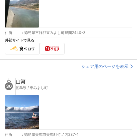
住所
:
徳島県三好郡東みよし町昼間2440-3
外部サイトで見る
シェア用のページを表示
山河
30
徳島県 / 東みよし町
住所
:
徳島県美馬市美馬町竹ノ内237-1