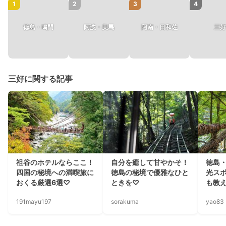
1
2
3
4
徳島・鳴門
阿波・美馬
阿南・日和佐
三好
三好に関する記事
祖谷のホテルならここ！
自分を癒して甘やかそ！
徳島
四国の秘境への満喫旅に
徳島の秘境で優雅なひと
光ス
おくる厳選6選♡
ときを♡
も教
191mayu197
sorakuma
yao83