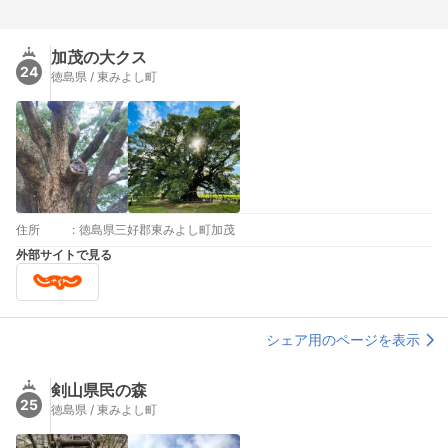
加茂の大クス
24
徳島県 / 東みよし町
住所
:
徳島県三好郡東みよし町加茂
外部サイトで見る
シェア用のページを表示
剣山県民の森
25
徳島県 / 東みよし町