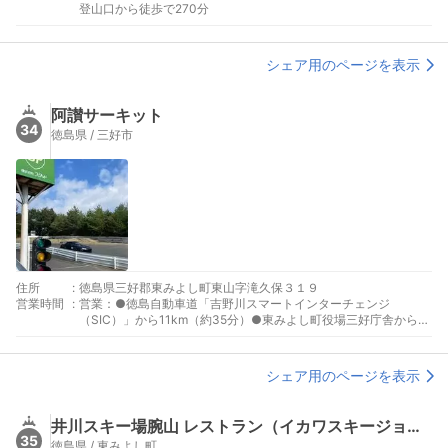
登山口から徒歩で270分
シェア用のページを表示
阿讃サーキット
34
徳島県 / 三好市
住所
:
徳島県三好郡東みよし町東山字滝久保３１９
営業時間
:
営業：●徳島自動車道「吉野川スマートインターチェンジ
（SIC）」から11km（約35分）●東みよし町役場三好庁舎から車
で約30分
シェア用のページを表示
井川スキー場腕山 レストラン（イカワスキージョウカイナヤマ レストラン）
35
徳島県 / 東みよし町