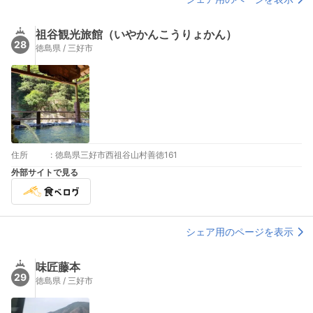
祖谷観光旅館（いやかんこうりょかん）
28
徳島県 / 三好市
住所
:
徳島県三好市西祖谷山村善徳161
外部サイトで見る
シェア用のページを表示
味匠藤本
29
徳島県 / 三好市