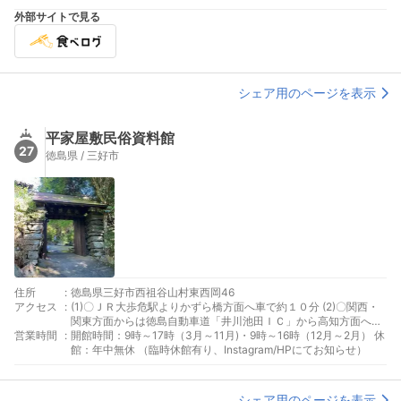
外部サイトで見る
シェア用のページを表示
平家屋敷民俗資料館
27
徳島県 / 三好市
住所
:
徳島県三好市西祖谷山村東西岡46
アクセス
:
(1)〇ＪＲ大歩危駅よりかずら橋方面へ車で約１０分 (2)〇関西・
関東方面からは徳島自動車道「井川池田ＩＣ」から高知方面へ車
営業時間
:
で約４０分 (3)〇高知方面からは高知自動車道「大豊ＩＣ」から
開館時間：9時～17時（3月～11月)・9時～16時（12月～2月） 休
車で約３０分
館：年中無休 （臨時休館有り、Instagram/HPにてお知らせ）
シェア用のページを表示