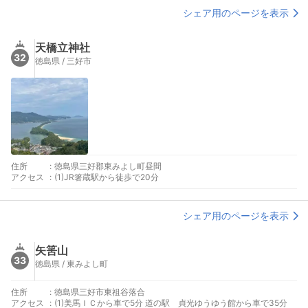
シェア用のページを表示
天橋立神社
32
徳島県 / 三好市
住所
:
徳島県三好郡東みよし町昼間
アクセス
:
(1)JR箸蔵駅から徒歩で20分
シェア用のページを表示
矢筈山
33
徳島県 / 東みよし町
住所
:
徳島県三好市東祖谷落合
アクセス
:
(1)美馬ＩＣから車で5分 道の駅 貞光ゆうゆう館から車で35分