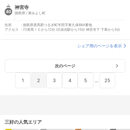
神宮寺
40
徳島県 / 東みよし町
住所
:
徳島県美馬郡つるぎ町半田字東久保884番地
アクセス
:
(1)美馬ＩＣから12分 (2)貞光駅から15分 神宮寺下 下車から5分
シェア用のページを表示
次のページ
1
2
3
4
5
…
25
三好の人気エリア