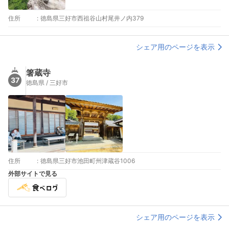
住所
:
徳島県三好市西祖谷山村尾井ノ内379
シェア用のページを表示
箸蔵寺
37
徳島県 / 三好市
住所
:
徳島県三好市池田町州津蔵谷1006
外部サイトで見る
シェア用のページを表示