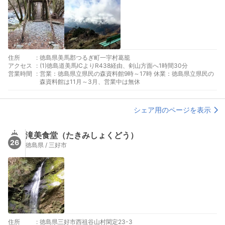
住所
:
徳島県美馬郡つるぎ町一宇村葛籠
アクセス
:
(1)徳島道美馬ICよりR438経由、剣山方面へ1時間30分
営業時間
:
営業：徳島県立県民の森資料館9時～17時 休業：徳島県立県民の
森資料館は11月～3月、営業中は無休
シェア用のページを表示
滝美食堂（たきみしょくどう）
26
徳島県 / 三好市
住所
:
徳島県三好市西祖谷山村閑定23-3