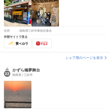
住所
:
徳島県三好市東祖谷落合
外部サイトで見る
シェア用のページを表示
かずら橋夢舞台
22
徳島県 / 三好市