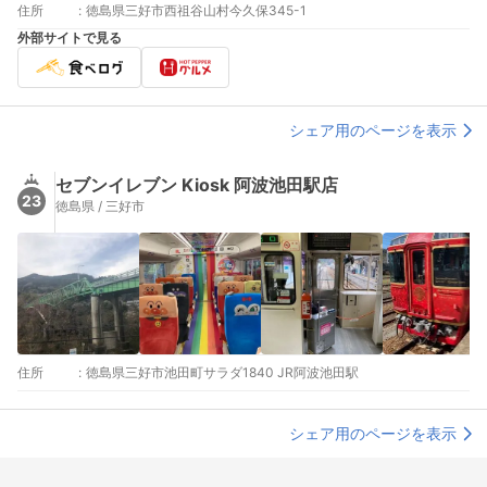
住所
:
徳島県三好市西祖谷山村今久保345-1
外部サイトで見る
シェア用のページを表示
セブンイレブン Kiosk 阿波池田駅店
23
徳島県 / 三好市
住所
:
徳島県三好市池田町サラダ1840 JR阿波池田駅
シェア用のページを表示