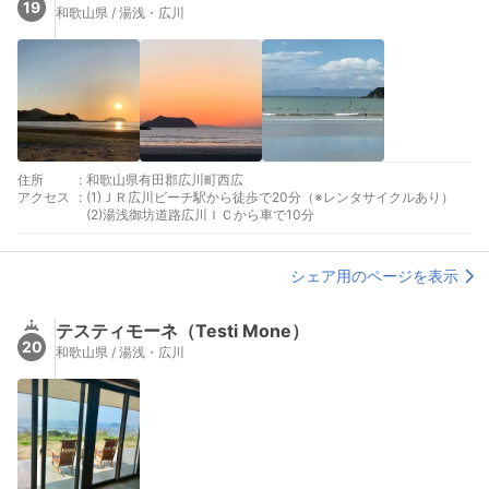
19
和歌山県 / 湯浅・広川
住所
:
和歌山県有田郡広川町西広
アクセス
:
(1)ＪＲ広川ビーチ駅から徒歩で20分（※レンタサイクルあり）
(2)湯浅御坊道路広川ＩＣから車で10分
シェア用のページを表示
テスティモーネ（Testi Mone）
20
和歌山県 / 湯浅・広川