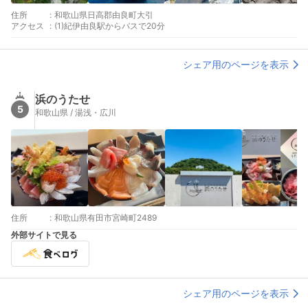
住所
:
和歌山県日高郡由良町大引
アクセス
:
(1)紀伊由良駅からバスで20分
シェア用のページを表示
浜のうたせ
5
和歌山県 / 湯浅・広川
住所
:
和歌山県有田市宮崎町2489
外部サイトで見る
シェア用のページを表示