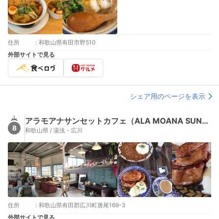
住所
:
和歌山県有田市野510
外部サイトで見る
シェア用のページを表示
アラモアナサンセットカフェ（ALA MOANA SUNSET CAFE）
8
和歌山県 / 湯浅・広川
住所
:
和歌山県有田郡広川町唐尾169-3
外部サイトで見る