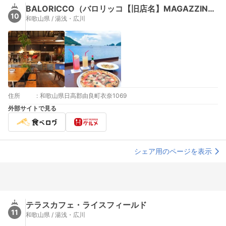
BALORICCO（バロリッコ【旧店名】MAGAZZINO）
10
和歌山県 / 湯浅・広川
住所
:
和歌山県日高郡由良町衣奈1069
外部サイトで見る
シェア用のページを表示
テラスカフェ・ライスフィールド
11
和歌山県 / 湯浅・広川