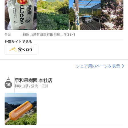
住所
:
和歌山県有田郡有田川町土生33-1
外部サイトで見る
シェア用のページを表示
早和果樹園 本社店
16
和歌山県 / 湯浅・広川