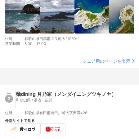
住所
:
和歌山県日高郡由良町大引960-1
営業時間
:
8:00～17:00
シェア用のページを表示
麺dining 月乃家（メンダイニングツキノヤ）
2
和歌山県 / 湯浅・広川
住所
:
和歌山県有田郡有田川町大字天満428-1
外部サイトで見る