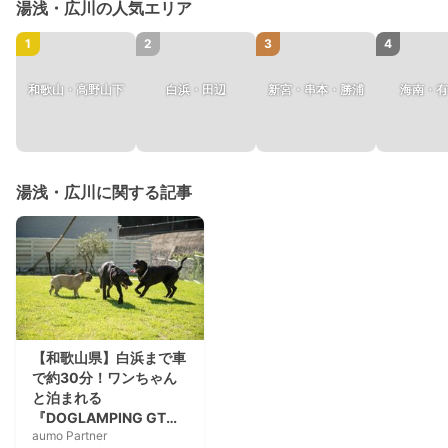
湯浅・広川の人気エリア
1
2
3
4
和歌山・高野山下
白浜・田辺
新宮・串本・勝浦
海南・有
湯浅・広川に関する記事
【和歌山県】白浜まで車
で約30分！ワンちゃん
と泊まれる
『DOGLAMPING GT
aumo Partner
HOUSE』でグランピン