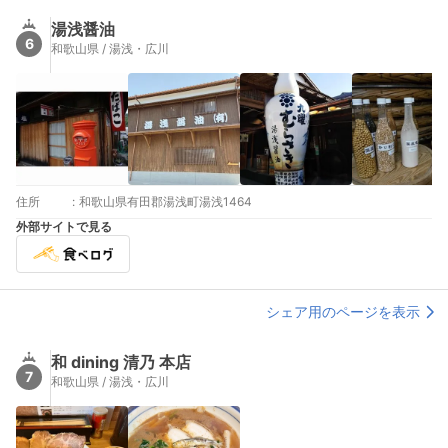
湯浅醤油
6
和歌山県 / 湯浅・広川
住所
:
和歌山県有田郡湯浅町湯浅1464
外部サイトで見る
シェア用のページを表示
和 dining 清乃 本店
7
和歌山県 / 湯浅・広川