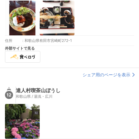
住所
:
和歌山県有田市宮崎町272-1
外部サイトで見る
シェア用のページを表示
達人村喫茶山ぼうし
12
和歌山県 / 湯浅・広川