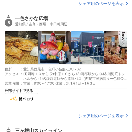
シェア用のページを表示
一色さかな広場
5
愛知県 / 吉良・西尾・幸田町周辺
住所
:
愛知県西尾市一色町小薮船江東1762
アクセス
:
(1)岡崎ＩＣから (2)中原ＩＣから (3)蒲郡駅から (4)衣浦海底トン
ネルから (5)名鉄西尾駅から路線バス（西尾市民病院→一色町公民
営業時間
:
館→さかな広場）
営業：9:00～17:00 休業：水 1月1日～1月3日
外部サイトで見る
シェア用のページを表示
三ヶ根山スカイライン