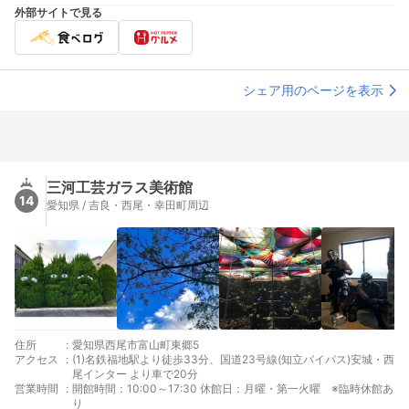
外部サイトで見る
シェア用のページを表示
三河工芸ガラス美術館
14
愛知県 / 吉良・西尾・幸田町周辺
住所
:
愛知県西尾市富山町東郷5
アクセス
:
(1)名鉄福地駅より徒歩33分、国道23号線(知立バイパス)安城・西
尾インター より車で20分
営業時間
:
開館時間：10:00～17:30 休館日：月曜・第一火曜 ※臨時休館あ
り