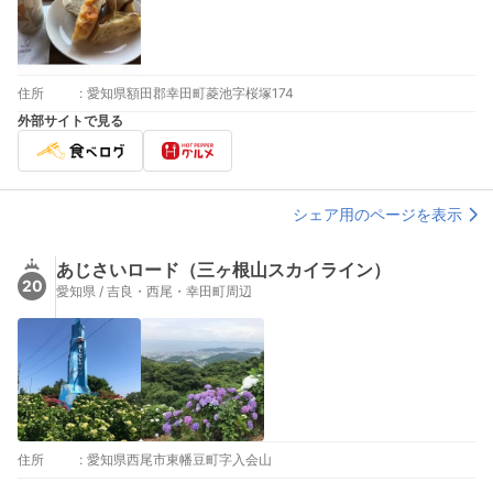
住所
:
愛知県額田郡幸田町菱池字桜塚174
外部サイトで見る
シェア用のページを表示
あじさいロード（三ヶ根山スカイライン）
20
愛知県 / 吉良・西尾・幸田町周辺
住所
:
愛知県西尾市東幡豆町字入会山