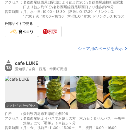
アクセス
:
名鉄西尾線西尾口駅出口より徒歩約20分/名鉄西尾線桜町前駅出
口より徒歩約20分/名鉄西尾線西尾駅西口より徒歩約20分
営業時間
:
月、水～日: 10:00～18:30 （料理L.O. 17:30 ドリンクL.O.
17:30）火: 10:00～18:30 （料理L.O. 16:30 ドリンクL.O. 16:30）
外部サイトで見る
シェア用のページを表示
cafe LUKE
13
愛知県 / 吉良・西尾・幸田町周辺
ホットペッパーグルメ
住所
:
愛知県西尾市羽塚町北側106
アクセス
:
名鉄西尾駅よりバスでお越しの方 六万石くるりんバス「平坂中
畑線」にて「羽塚」下車徒歩２分
営業時間
:
月～金、祝前日: 11:00～15:00土、日、祝日: 10:00～16:00