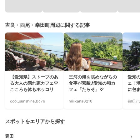
吉良・西尾・幸田町周辺に関する記事
【愛知県】ストーブのあ
三河の海を眺めながらの
愛知
る大人の隠れ家カフェ♡
食事が素敵♪愛知の和カ
ェ！
こころも体もホッコリ
フェ「たらそ」♡
に包
cool_sunshine_0c76
miiikana0210
巻町ア
スポットをエリアから探す
›
豊田