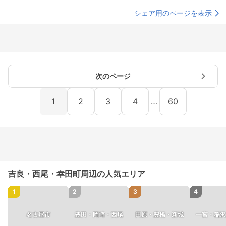
シェア用のページを表示
次のページ
1
2
3
4
…
60
吉良・西尾・幸田町周辺の人気エリア
1
2
3
4
名古屋市
豊田・岡崎・西尾
田原・豊橋・新城
一宮・稲沢