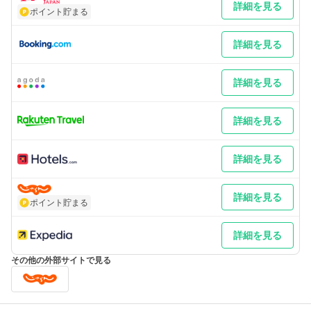
詳細を見る
補足 車／正面玄関側のタワー式駐車場をご利用いただけます。
ポイント貯まる
1BOX車など、車高160CM以上のお車は別館側駐車場のご案内と
なります。別館側駐車場からフロントまで徒歩5分程と離れてお
りますので、お手荷物は先に正面玄関で降ろされることをお勧め
詳細を見る
します 車以外／送迎バスご利用の際はご予約をお願い致します。
詳細を見る
詳細を見る
詳細を見る
詳細を見る
ポイント貯まる
詳細を見る
その他の外部サイトで見る