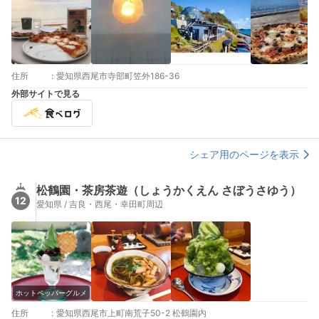
住所
:
愛知県西尾市寺部町笠外186-36
外部サイトで見る
シェア用のページを表示
松鶴園・茶房茶遊（しょうかくえん さぼうさゆう）
12
愛知県 / 吉良・西尾・幸田町周辺
ホットペッパーグルメ
住所
:
愛知県西尾市上町南荒子50-2 松鶴園内