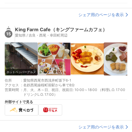
シェア用のページを表示
King Farm Cafe（キングファームカフェ）
15
愛知県 / 吉良・西尾・幸田町周辺
ホットペッパーグルメ
住所
:
愛知県西尾市西浅井町坂下6-1
アクセス
:
名鉄西尾線桜町前駅から車で8分
営業時間
:
月、火、木～日、祝日、祝前日: 10:00～18:00 （料理L.O. 17:00
ドリンクL.O. 17:00）
外部サイトで見る
シェア用のページを表示