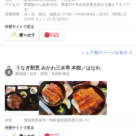
アクセス
:
西尾駅から徒歩10分。県道310号市役所東交差点を越えてすぐで
す。
営業時間
:
月～日、祝日、祝前日: 11:00～14:0018:00～22:00 （料理L.O.
22:00 ドリンクL.O. 22:00）
外部サイトで見る
シェア用のページを表示
うなぎ割烹 みかわ三水亭 本館／はなれ
8
愛知県 / 吉良・西尾・幸田町周辺
住所
:
愛知県西尾市一色町坂田新田西江95-10
外部サイトで見る