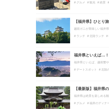
グルメ
観光
絶景
北陸
福井
北陸観光
【福井県】ひとり旅
越前ガニが美味しい福井県
ランチ
北陸ランチ
福井の観光スポット
福井県といえば…！
福井県といえば、越前蟹や
デートスポット
北陸
北陸の観光スポット
温泉
【最新版】福井県の
福井県は絶景を楽しめる観
グルメ
福井のディナ