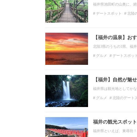
福井県池田町の山奥に、絶
デートスポット
北陸
北陸の観光スポット
インスタ映え
【福井の温泉】おす
北陸3県のうちの1県、福
グルメ
デートスポッ
観光
北陸の観光スポ
福井の絶景
【福井】自然が魅せ
福井県は観光地としてかな
グルメ
北陸のデート
北陸の観光スポット
ドライブ
福井
福井の観光スポット
福井県といえば、東尋坊！