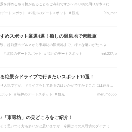
景を拝める吊り橋があることをご存知ですか？吊り橋の周りが木々に…
のデートスポット
福井のデートスポット
観光
Rio_mar
福井の観光スポット
絶景
北陸の絶景
福井の絶景
すめスポット厳選4選！癒しの温泉地で素敵旅
井県。越前蟹のグルメから東尋坊の観光地まで、様々な魅力がたっぷ…
ト
北陸のデートスポット
福井のデートスポット
hnk227.jp
ット
福井の観光スポット
絶景
北陸の絶景
る絶景☆ドライブで行きたいスポット10選！
り人気ですが、ドライブをしてみるのはいかがですか？ここには絶景…
スポット
福井のデートスポット
観光
merumo555
福井の観光スポット
北陸の絶景
福井の絶景
♪「東尋坊」の見どころをご紹介！
そう思いつく方も多いかと思いますが、今回はその東尋坊のダイナミ…