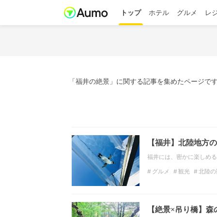
トップ
ホテル
グルメ
レ
「福井の絶景」に関する記事を集めたページです
【福井】北陸地方の
福井には、密かに楽しめる
グルメ
観光
北陸の
福井の絶景
水族館
【絶景×吊り橋】森