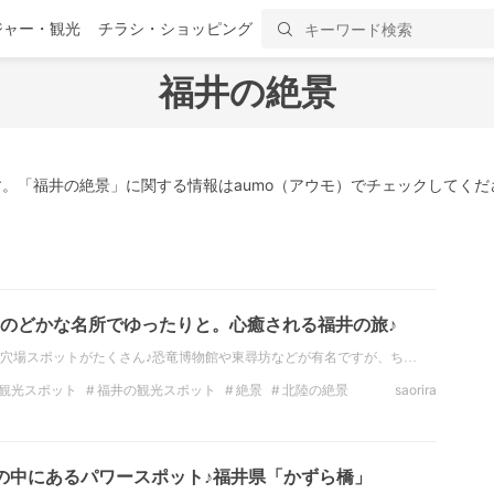
ジャー・観光
チラシ・ショッピング
福井の絶景
。「福井の絶景」に関する情報はaumo（アウモ）でチェックしてくだ
のどかな名所でゆったりと。心癒される福井の旅♪
穴場スポットがたくさん♪恐竜博物館や東尋坊などが有名ですが、ち…
観光スポット
福井の観光スポット
絶景
北陸の絶景
saorira
北陸
福井
の中にあるパワースポット♪福井県「かずら橋」