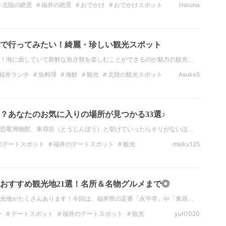
北陸の絶景
福井の絶景
おでかけ
おでかけスポット
Haruna
で行ってみたい！綺麗・珍しい観光スポット
！海に面していて新鮮な魚介類を楽しむことができるのが魅力の観光…
福井ランチ
魚料理
海鮮
観光
北陸の観光スポット
Asuke5
絶景
北陸の絶景
？あなたのお気に入りの場所が見つかる33選♪
恐竜博物館、東尋坊（とうじんぼう）と挙げていったらキリがないほ…
のデートスポット
福井のデートスポット
観光
maiku125
福井の観光スポット
絶景
北陸の絶景
福井の絶景
おすすめ観光地21選！名所＆名物グルメまで◎
光地がたくさんあります！今回は、福井県の定番「永平寺」や「東尋…
ー
デートスポット
福井のデートスポット
観光
yuri1020