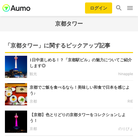
ログイン
京都タワー
「京都タワー」に関するピックアップ記事
1日中楽しめる！？「京都駅ビル」の魅力についてご紹介
します◎
観光
hinapple
京都でご飯を食べるなら！美味しい和食で日本を感じよ
う♪
京都
RIE
【京都】色とりどりの京都タワーをコレクションしよ
う！
京都
のりぴょ