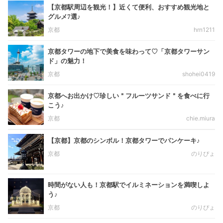
【京都駅周辺を観光！】近くて便利、おすすめ観光地と
グルメ7選♪
京都
hrn1211
京都タワーの地下で美食を味わって♡「京都タワーサン
ド」の魅力！
京都
shohei0419
京都へお出かけ♡珍しい＂フルーツサンド＂を食べに行
こう♪
京都
chie.miura
【京都】京都のシンボル！京都タワーでパンケーキ♪
京都
のりぴょ
時間がない人も！京都駅でイルミネーションを満喫しよ
う♪
京都
のりぴょ