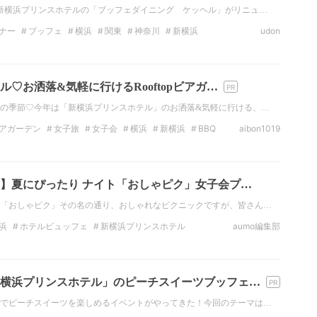
新横浜プリンスホテルの「ブッフェダイニング ケッヘル」がリニュ…
ナー
ブッフェ
横浜
関東
神奈川
新横浜
udon
ブッフェ
♡お洒落&気軽に行けるRooftopビアガ…
の季節♡今年は「新横浜プリンスホテル」のお洒落&気軽に行ける、…
アガーデン
女子旅
女子会
横浜
新横浜
BBQ
aibon1019
】夏にぴったり ナイト「おしゃピク」女子会プ…
「おしゃピク」その名の通り、おしゃれなピクニックですが、皆さん…
浜
ホテルビュッフェ
新横浜プリンスホテル
aumo編集部
ピクニック
横浜プリンスホテル」のピーチスイーツブッフェ…
でピーチスイーツを楽しめるイベントがやってきた！今回のテーマは…