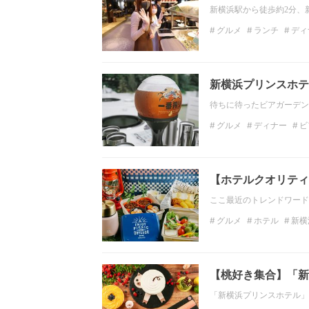
新横浜駅から徒歩約2分、
グルメ
ランチ
ディ
新横浜グルメ
ホテル
新横浜プリンスホテル
待ちに待ったビアガーデン
グルメ
ディナー
ビ
プリンスホテル
屋外
【ホテルクオリティ
ここ最近のトレンドワード
グルメ
ホテル
新横
夏のおでかけ
ナイト
【桃好き集合】「新
「新横浜プリンスホテル」