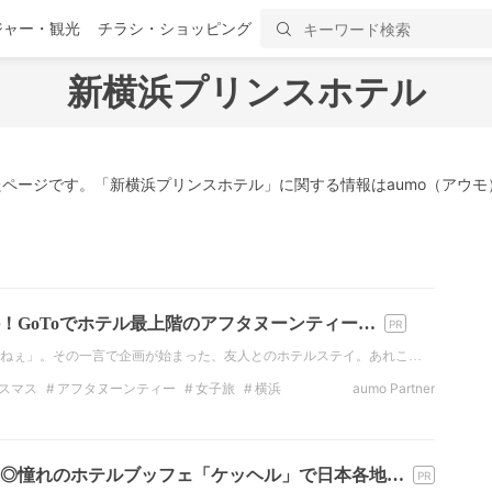
ジャー・観光
チラシ・ショッピング
新横浜プリンスホテル
ページです。「新横浜プリンスホテル」に関する情報はaumo（アウモ
！GoToでホテル最上階のアフタヌーンティー…
ねぇ」。その一言で企画が始まった、友人とのホテルステイ。あれこ…
スマス
アフタヌーンティー
女子旅
横浜
aumo Partner
新横浜
プリンスホテル
◎憧れのホテルブッフェ「ケッヘル」で日本各地…