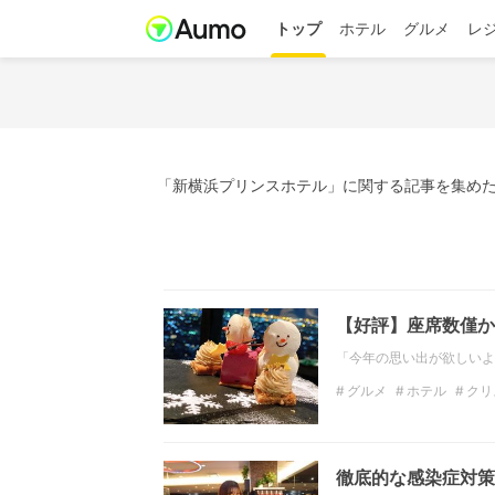
トップ
ホテル
グルメ
レ
「新横浜プリンスホテル」に関する記事を集めた
【好評】座席数僅か
「今年の思い出が欲しいよ
グルメ
ホテル
クリ
みなとみらい
お得
徹底的な感染症対策