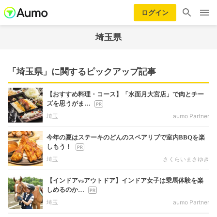
ログイン
埼玉県
「埼玉県」に関するピックアップ記事
【おすすめ料理・コース】「水面月大宮店」で肉とチー
ズを思うがま…
埼玉
aumo Partner
今年の夏はステーキのどんのスペアリブで室内BBQを楽
しもう！
埼玉
さくらいまさゆき
【インドアvsアウトドア】インドア女子は乗馬体験を楽
しめるのか…
埼玉
aumo Partner