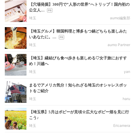
【穴場発掘】300円で”人形の世界”へトリップ！国内初の
公立人…
埼玉
aumo編集部
【埼玉グルメ】韓国料理と博多もつ鍋どちらも楽しみた
いあなたに。…
埼玉
aumo Partner
【埼玉】縁結びも食べ歩きも楽しめる♡女子旅におすす
め！川越へ
埼玉
yan
まるでアメリカ気分！知られざる埼玉のオシャレスポッ
トをご紹介
埼玉
haru
【埼玉県】5月はポピーが見頃☆広大なポピー畑を見に行
こう♪
埼玉
Ericamera