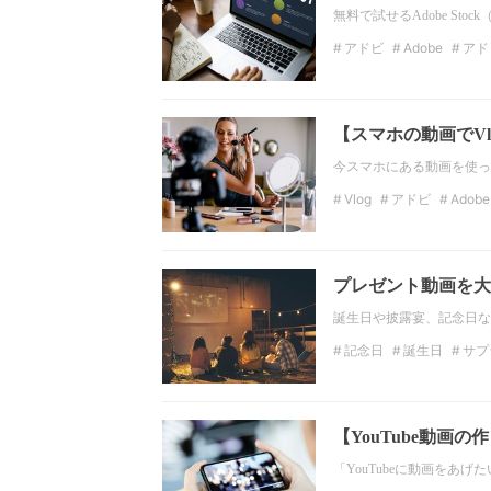
無料で試せるAdobe Sto
アドビ
Adobe
アド
【スマホの動画でV
今スマホにある動画を使って話
Vlog
アドビ
Adobe
プレゼント動画を大
誕生日や披露宴、記念日など
記念日
誕生日
サプ
premiere pro
【YouTube動画
「YouTubeに動画をあ