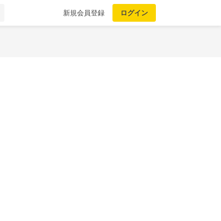
新規会員登録
ログイン