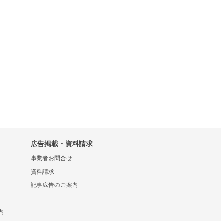
広告掲載・資料請求
事業者お問合せ
資料請求
記事広告のご案内
内