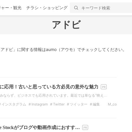
ジャー・観光
チラシ・ショッピング
アドビ
アドビ」に関する情報はaumo（アウモ）でチェックしてください。
スに応用！古いと思っている方必見の意外な魅力
のみならず、ビジネスでも応用されています。最近では単なる"映え…
インスタグラム
Instagram
Twitter
ツイッター
編集
M_co
e Stockがブログや動画作成におすす…