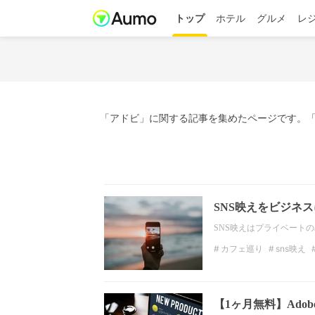
トップ
ホテル
グルメ
レ
「アドビ」に関する記事を集めたページです。「
SNS映えをビジネ
SNS映えはプライベート
カフェ巡り
sns映え
アドビ
Adobe
【1ヶ月無料】Adob