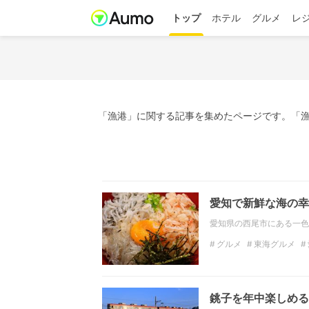
トップ
ホテル
グルメ
レ
「漁港」に関する記事を集めたページです。「漁
愛知で新鮮な海の幸
愛知県の西尾市にある一色
グルメ
東海グルメ
買い物
海産物
市場
銚子を年中楽しめる