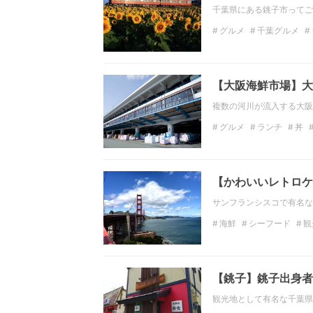
千葉県にある銚子市ってご
グルメ
千葉グルメ
アクティビティ
ハイ
【大阪海鮮市場】大
複数の河川が流入する大阪
グルメ
ランチ
丼
バーベキュー
大阪の
【かわいいレトロケ
サンフランシスコで有名な
海鮮
シーフード
観
ゴールデンゲートブリッ
【銚子】銚子出身者
観光地として有名な千葉県