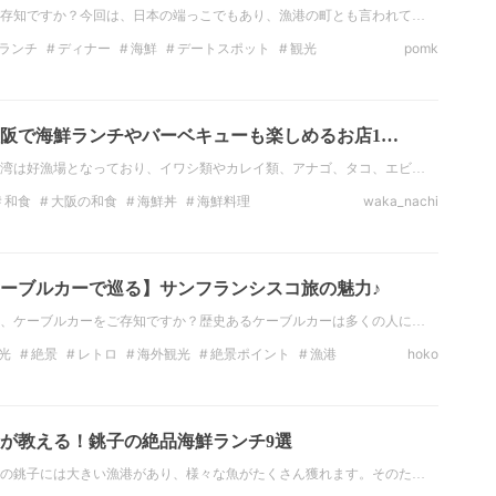
存知ですか？今回は、日本の端っこでもあり、漁港の町とも言われて…
ランチ
ディナー
海鮮
デートスポット
観光
pomk
キング
インスタ映え
阪で海鮮ランチやバーベキューも楽しめるお店1…
湾は好漁場となっており、イワシ類やカレイ類、アナゴ、タコ、エビ…
和食
大阪の和食
海鮮丼
海鮮料理
waka_nachi
グルメ
大阪のランチ
ーブルカーで巡る】サンフランシスコ旅の魅力♪
、ケーブルカーをご存知ですか？歴史あるケーブルカーは多くの人に…
光
絶景
レトロ
海外観光
絶景ポイント
漁港
hoko
ジ
ケーブルカー
が教える！銚子の絶品海鮮ランチ9選
の銚子には大きい漁港があり、様々な魚がたくさん獲れます。そのた…