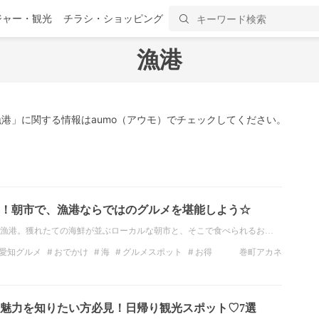
ジャー・観光
チラシ・ショッピング
漁港
港」に関する情報はaumo（アウモ）でチェックしてください。
！朝市で、漁港ならではのグルメを堪能しよう☆
漁港。獲れたての海鮮が並ぶローカルな朝市と、そこで食べられるお…
愛知グルメ
おでかけ
海
グルメスポット
お得
巻町アカネ
魅力を知りたい方必見！日帰り観光スポット♡7選