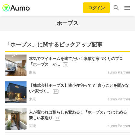
ログイン
ホープス
「ホープス」に関するピックアップ記事
本気でマイホームを建てたい！素敵な家づくりのプロ
「ホープス」が…
東京
aumo Partner
【株式会社ホープス】狭小住宅って？“言うことを聞かな
い”家づく…
東京
aumo Partner
人が変われば暮らしも変わる！『ホープス』ではじめる
新しい家造り
関東
aumo Partner