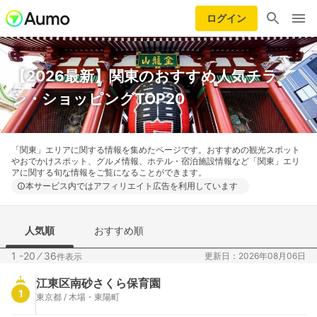
ログイン
【2026最新】関東のおすすめ人気チラ
シ・ショッピングTOP20
「関東」エリアに関する情報を集めたページです。おすすめの観光スポット
やおでかけスポット、グルメ情報、ホテル・宿泊施設情報など「関東」エリ
アに関する旬な情報をご覧になることができます。
本サービス内ではアフィリエイト広告を利用しています
人気順
おすすめ順
1 -20
⁄
36
更新日：2026年08月06日
件表示
江東区南砂さくら保育園
1
東京都 / 木場・東陽町