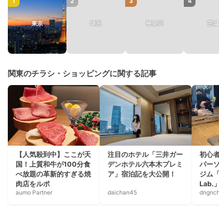
1
2
3
4
東京
埼玉
神奈川
茨城
関東のチラシ・ショッピングに関する記事
【人気殺到中】ここが天
注目のホテル「三井ガー
初心
国！上質和牛が100分食
デンホテル六本木プレミ
パー
べ放題の革新的すぎる焼
ア」宿泊記を大公開！
ジム「P
肉店をルポ
Lab.
aumo Partner
daichan45
dngnc