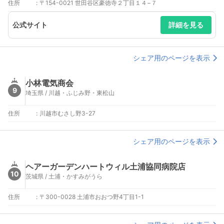
住所
:
〒154-0021 世田谷区豪徳寺２丁目１４−７
公式サイト
詳細を見る
シェア用のページを表示
小林電気商会
9
埼玉県 / 川越・ふじみ野・東松山
住所
:
川越市むさし野3-27
シェア用のページを表示
ヘアーガーデンハートウィル土浦協同病院店
10
茨城県 / 土浦・かすみがうら
住所
:
〒300-0028 土浦市おおつ野4丁目1-1