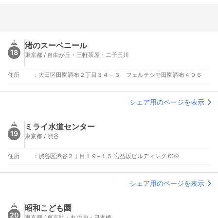
渚のスーベニール
18
東京都 / 自由が丘・三軒茶屋・二子玉川
住所
:
大田区田園調布２丁目３４－３ フェルテシモ田園調布４０６
シェア用のページを表示
ミライ水道センター
19
東京都 / 渋谷
住所
:
渋谷区渋谷２丁目１９−１５ 宮益坂ビルディング 609
シェア用のページを表示
昭和こども園
20
東京都 / 東京駅・丸の内・日本橋