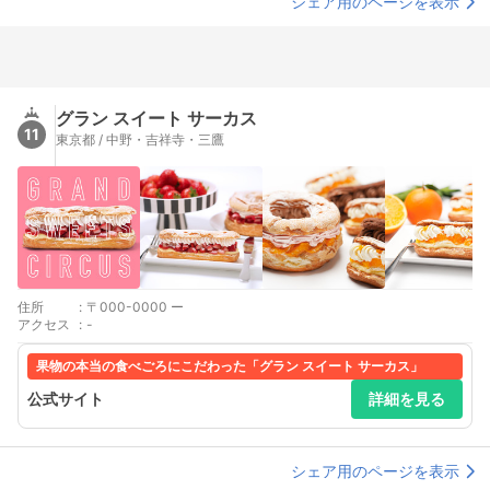
シェア用のページを表示
グラン スイート サーカス
11
東京都 / 中野・吉祥寺・三鷹
住所
:
〒000-0000 ー
アクセス
:
-
果物の本当の食べごろにこだわった「グラン スイート サーカス」
公式サイト
詳細を見る
シェア用のページを表示