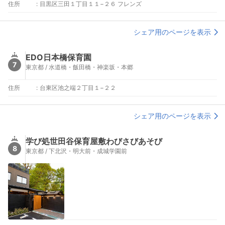
住所
:
目黒区三田１丁目１１−２６ フレンズ
シェア用のページを表示
EDO日本橋保育園
7
東京都 / 水道橋・飯田橋・神楽坂・本郷
住所
:
台東区池之端２丁目１−２２
シェア用のページを表示
学び処世田谷保育屋敷わびさびあそび
8
東京都 / 下北沢・明大前・成城学園前