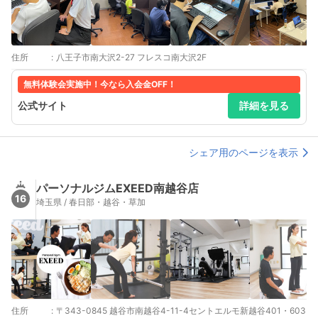
住所
:
八王子市南大沢2-27 フレスコ南大沢2F
無料体験会実施中！今なら入会金OFF！
公式サイト
詳細を見る
シェア用のページを表示
パーソナルジムEXEED南越谷店
16
埼玉県 / 春日部・越谷・草加
住所
:
〒343-0845 越谷市南越谷4-11-4セントエルモ新越谷401・603