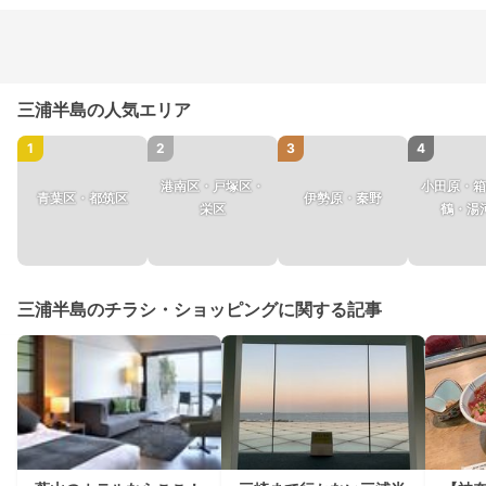
三浦半島の人気エリア
1
2
3
4
港南区・戸塚区・
小田原・箱
青葉区・都筑区
伊勢原・秦野
栄区
鶴・湯
三浦半島のチラシ・ショッピングに関する記事