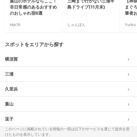
葉山のホテルならここ！
三崎まで行かない三浦半
【神
非日常感のあるおすすめ
島ドライブ(11月末)
まぐ
のおしゃれ宿6選
筆者
hbk16
しゃんぽん
Yuriko
スポットをエリアから探す
›
横須賀
›
三浦
›
久里浜
›
葉山
›
逗子
このページに掲載されている情報の一部は以下のサービスを通じて提供を受
けたものを表示しています。