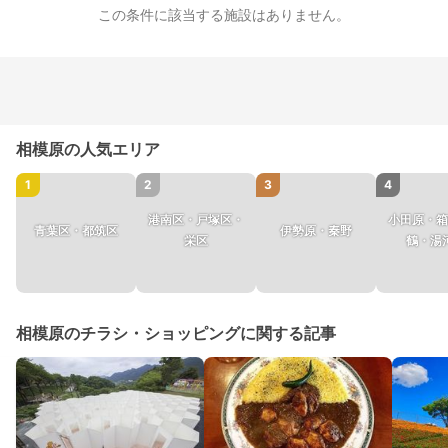
この条件に該当する施設はありません。
相模原の人気エリア
1
2
3
4
港南区・戸塚区・
小田原・箱
青葉区・都筑区
伊勢原・秦野
栄区
鶴・湯
相模原のチラシ・ショッピングに関する記事