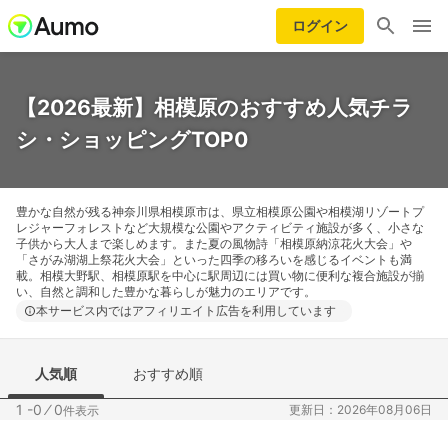
ログイン
【2026最新】相模原のおすすめ人気チラ
シ・ショッピングTOP0
豊かな自然が残る神奈川県相模原市は、県立相模原公園や相模湖リゾートプ
レジャーフォレストなど大規模な公園やアクティビティ施設が多く、小さな
子供から大人まで楽しめます。また夏の風物詩「相模原納涼花火大会」や
「さがみ湖湖上祭花火大会」といった四季の移ろいを感じるイベントも満
載。相模大野駅、相模原駅を中心に駅周辺には買い物に便利な複合施設が揃
い、自然と調和した豊かな暮らしが魅力のエリアです。
本サービス内ではアフィリエイト広告を利用しています
人気順
おすすめ順
1 -0
⁄
0
更新日：2026年08月06日
件表示