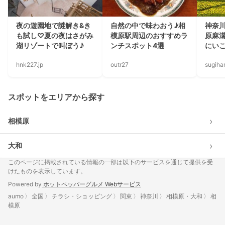
夜の遊園地で謎解き&き
自然の中で味わおう♪相
神奈
も試し♡夏の夜はさがみ
模原駅周辺のおすすめラ
原麻
湖リゾートで叫ぼう♪
ンチスポット4選
にい
hnk227.jp
outr27
sugiha
スポットをエリアから探す
›
相模原
›
大和
このページに掲載されている情報の一部は以下のサービスを通じて提供を受
けたものを表示しています。
Powered by
ホットペッパーグルメ Webサービス
aumo
全国
チラシ・ショッピング
関東
神奈川
相模原・大和
相
模原