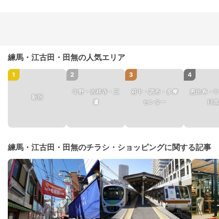
練馬・江古田・田無の人気エリア
1
2
3
4
中野・吉祥寺・三
府中・調布・多摩
恵比寿・中
新宿
鷹
センター
目黒
練馬・江古田・田無のチラシ・ショッピングに関する記事