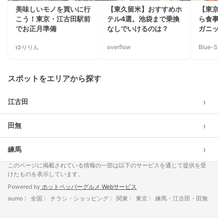
美味しいモノを買いに行
【東久留米】おすすめホ
【東
こう！東京・江古田駅前
テル4選。池袋まで乗換
ら食
でお正月準備
なしでいけるのは？
ガニ
ゆりりん
overflow
Blue-S
スポットをエリアから探す
›
江古田
›
田無
›
練馬
このページに掲載されている情報の一部は以下のサービスを通じて提供を受
けたものを表示しています。
Powered by
ホットペッパーグルメ Webサービス
aumo
全国
チラシ・ショッピング
関東
東京
練馬・江古田・田無