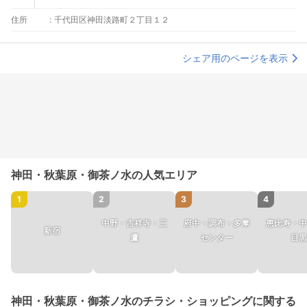
住所
:
千代田区神田淡路町２丁目１２
シェア用のページを表示
神田・秋葉原・御茶ノ水の人気エリア
1
2
3
4
中野・吉祥寺・三
府中・調布・多摩
恵比寿・中
新宿
鷹
センター
目黒
神田・秋葉原・御茶ノ水のチラシ・ショッピングに関する