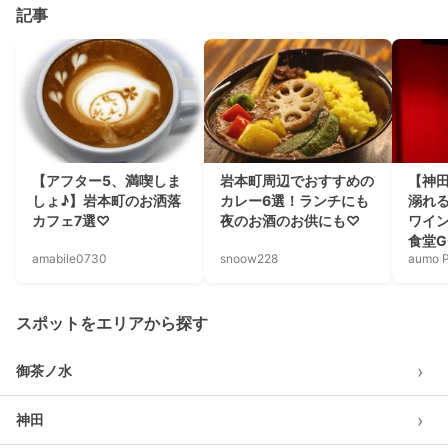
記事
【アフター5、満喫しま
岩本町周辺でおすすめの
【神
しょ♪】岩本町のお洒落
カレー6選！ランチにも
溺れ
カフェ7選♡
夜のお酒のお供にも♡
ワイ
食堂G
amabile0730
snoow228
aumo P
スポットをエリアから探す
›
御茶ノ水
›
神田