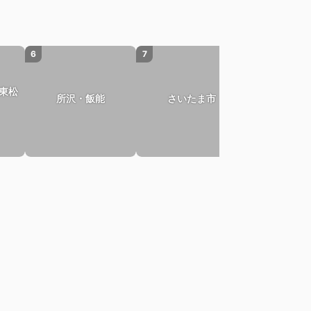
6
7
8
東松
所沢・飯能
さいたま市
川口・蕨