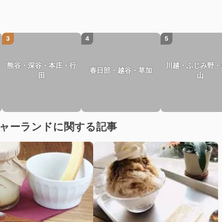
3
4
5
熊谷・深谷・本庄・行
川越・ふじみ野・
春日部・越谷・草加
田
山
ジャーランドに関する記事