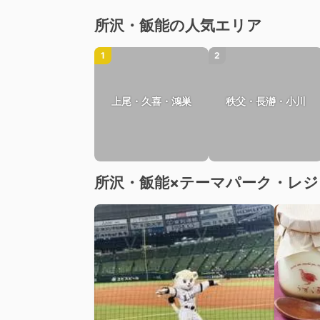
所沢・飯能の人気エリア
1
2
上尾・久喜・鴻巣
秩父・長瀞・小川
所沢・飯能×テーマパーク・レ