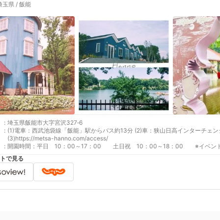
埼玉県 / 飯能
:
埼玉県飯能市大字宮沢327‐6
:
(1)電車：西武池袋線「飯能」駅からバス約13分 (2)車：狭山日高インターチェンジから県道262号線経由5.4km（約12分
(3)https://metsa-hanno.com/access/
:
開園時間：平日 10：00～17：00 土日祝 10：00～18：00 ※イベ
トで見る