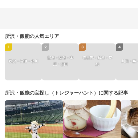
所沢・飯能の人気エリア
1
2
3
4
熊谷・深谷・本
春日部・越谷・草
秩父・長瀞・小川
川口・蕨
庄・行田
加
所沢・飯能の宝探し（トレジャーハント）に関する記事