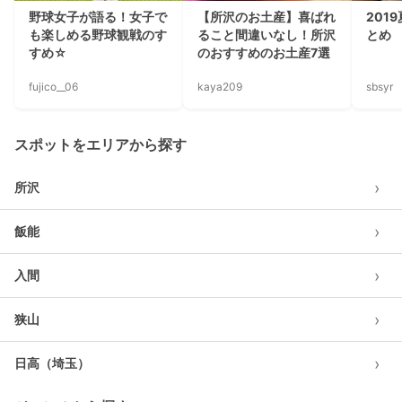
野球女子が語る！女子で
【所沢のお土産】喜ばれ
201
も楽しめる野球観戦のす
ること間違いなし！所沢
とめ
すめ☆
のおすすめのお土産7選
fujico__06
kaya209
sbsyr
スポットをエリアから探す
›
所沢
›
飯能
›
入間
›
狭山
›
日高（埼玉）