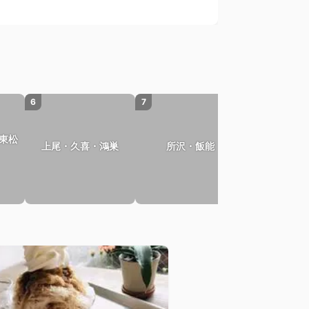
6
7
8
東松
上尾・久喜・鴻巣
所沢・飯能
さいた