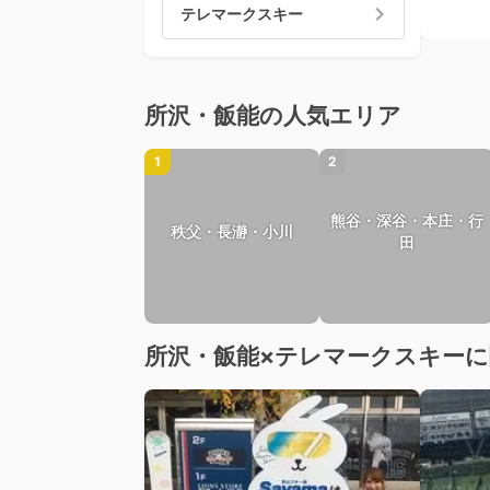
テレマークスキー
所沢・飯能の人気エリア
1
2
熊谷・深谷・本庄・行
秩父・長瀞・小川
田
所沢・飯能×テレマークスキー