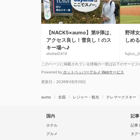
【NACK5×aumo】第9弾は、
野球女
アクセス良し！雪良し！のス
しめ
キー場へ♪
shohei0419
fujico__
このページに掲載されている情報の一部は以下のサービス
Powered by
ホットペッパーグルメ Webサービス
更新日：2026年08月06日
aumo
全国
レジャー・観光
テレマークスキー
国内
記事
ホテル
記事
グルメ
タグ