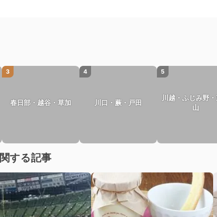
3
4
5
川越・ふじみ野・
春日部・越谷・草加
川口・蕨・戸田
山
に関する記事