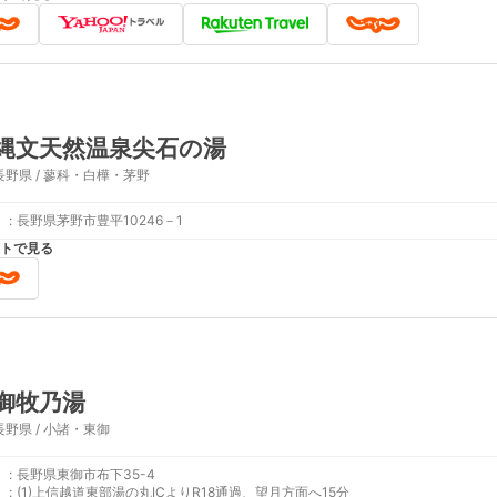
縄文天然温泉尖石の湯
長野県 / 蓼科・白樺・茅野
:
長野県茅野市豊平10246－1
トで見る
御牧乃湯
長野県 / 小諸・東御
:
長野県東御市布下35-4
:
(1)上信越道東部湯の丸ICよりR18通過、望月方面へ15分