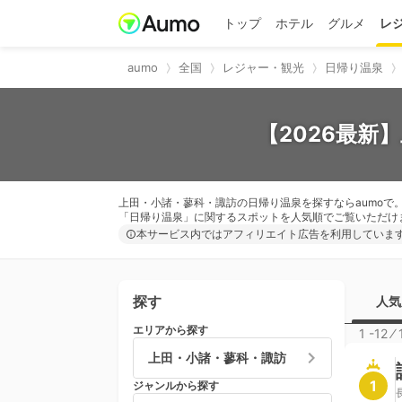
トップ
ホテル
グルメ
レ
aumo
全国
レジャー・観光
日帰り温泉
【2026最新
上田・小諸・蓼科・諏訪の日帰り温泉を探すならaumoで
「日帰り温泉」に関するスポットを人気順でご覧いただけ
本サービス内ではアフィリエイト広告を利用していま
探す
人気
エリアから探す
1 -12
⁄
上田・小諸・蓼科・諏訪
1
ジャンルから探す