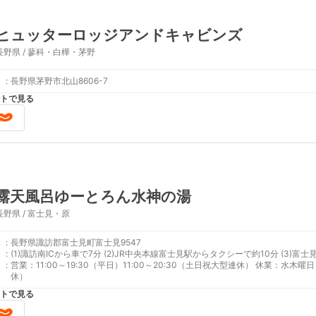
ヒュッターロッジアンドキャビンズ
長野県 / 蓼科・白樺・茅野
:
長野県茅野市北山8606-7
トで見る
露天風呂ゆーとろん水神の湯
長野県 / 富士見・原
:
長野県諏訪郡富士見町富士見9547
:
(1)諏訪南ICから車で7分
:
営業：11:00～19:30（平日）11:00～20:30（土日祝大型連休） 休業：
休）
トで見る