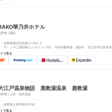
RAKO華乃井ホテル
長野県 / 諏訪
:
長野県諏訪市高島2-1200-3
:
(1)・ＪＲ上諏訪駅よりタクシー5分 ・中央自動車道・諏訪IC 出口信号左折直進5
トで見る
大江戸温泉物語 鹿教湯温泉 鹿教湯
長野県 / 上田・別所温泉
:
長野県上田市西内1258
トで見る