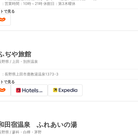
:
営業時間：10時～21時 休館日：第3木曜休
トで見る
ふぢや旅館
長野県 / 上田・別所温泉
:
長野県上田市鹿教湯温泉1373-3
トで見る
和田宿温泉 ふれあいの湯
長野県 / 蓼科・白樺・茅野