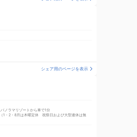
シェア用のページを表示
 (2)JR中央本線富士見駅からタクシーで約10分 (3)富士見パノラマリゾートから車で1分
水木曜日（1・2・8月は木曜定休 祝祭日および大型連休は無