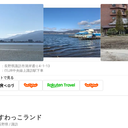
:
長野県諏訪市湖岸通り4-1-13
:
(1)JR中央線上諏訪駅下車
トで見る
すわっこランド
長野県 / 諏訪