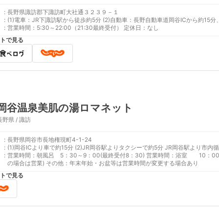
:
長野県諏訪郡下諏訪町大社通３２３９－１
:
(1)電車：JR下諏訪駅から徒歩約5分 (2)自動車：長野自動車道
:
営業時間：5:30～22:00（21:30最終受付） 定休日：なし
トで見る
岡谷温泉美肌の湯ロマネット
長野県 / 諏訪
:
長野県岡谷市長地権現町4-1-24
:
(1)岡谷ICより車で約15分 (2)JR
:
営業時間：朝風呂 5：30～9：00(最終受付8：30) 営業時間：浴室 10：00～
の場合は営業) その他：年末年始・お盆等は営業時間が変更する場合あり
トで見る