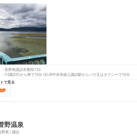
:
長野県諏訪市豊田732
:
(1)諏訪ICから車で15分 (2)JR中央本線上諏訪駅からバス又はタクシーで10分
トで見る
菅野温泉
長野県 / 諏訪