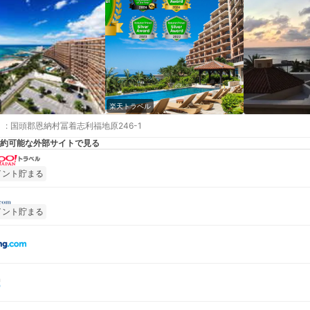
楽天トラベル
:
国頭郡恩納村冨着志利福地原246-1
約可能な外部サイトで見る
イント貯まる
イント貯まる