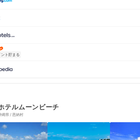
イント貯まる
ホテルムーンビーチ
沖縄県 / 恩納村