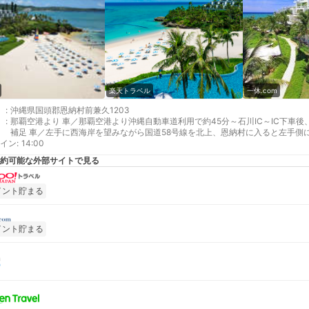
楽天トラベル
一休.com
:
沖縄県国頭郡恩納村前兼久1203
:
那覇空港より 車／那覇空港より沖縄自動車道利用で約45分～石川IC～IC下車後
補足 車／左手に西海岸を望みながら国道58号線を北上、恩納村に入ると左手側
イン
:
14:00
約可能な外部サイトで見る
イント貯まる
イント貯まる