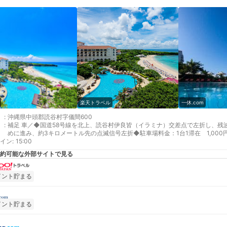
楽天トラベル
一休.com
:
沖縄県中頭郡読谷村字儀間600
:
補足 車／◆国道58号線を北上、読谷村伊良皆（イラミナ）交差点で左折し、残
めに進み、約3キロメートル先の点滅信号左折◆駐車場料金：1台1滞在 1,00
イン
:
15:00
約可能な外部サイトで見る
イント貯まる
イント貯まる