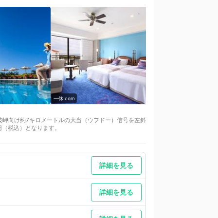
一休.com
一休.com
波岬向け約7キロメートルの大当（ウフドー）信号を左斜
0円（税込）となります。
詳細を見る
詳細を見る