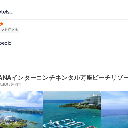
イント貯まる
ANAインターコンチネンタル万座ビーチリゾ
沖縄県 / 恩納村