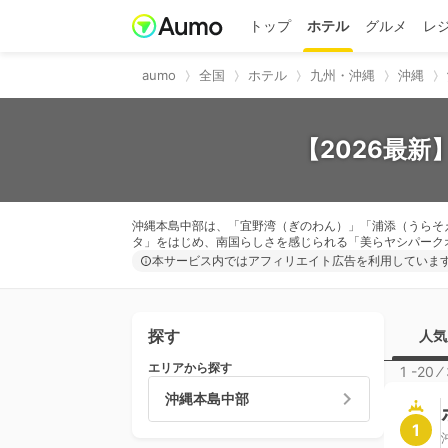
トップ
ホテル
グルメ
レ
aumo
全国
ホテル
九州・沖縄
沖縄
【2026最
沖縄本島中部は、「宜野湾（ぎのわん）」「浦添（うらそ
タ」をはじめ、南国らしさを感じられる「美らヤシパーク
本サービス内ではアフィリエイト広告を利用していま
探す
人気
エリアから探す
1 -20
⁄
沖縄本島中部
1