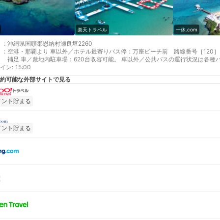
楽天トラベル
一休.com
:
沖縄県国頭郡恩納村瀬良垣2260
:
空港・那覇より 車以外／ホテル最寄りバス停：万座ビーチ前 路線番号［120］
補足 車／敷地内駐車場：620台収容可能。 車以外／公共バスの運行状況は各
イン
:
15:00
約可能な外部サイトで見る
イント貯まる
イント貯まる