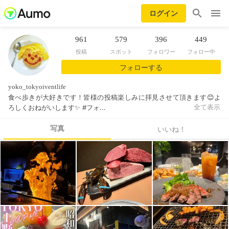
ログイン
961
579
396
449
投稿
スポット
フォロワー
フォロー中
フォローする
yoko_tokyoiventlife
食べ歩きが大好きです！皆様の投稿楽しみに拝見させて頂きます😊よ
ろしくおねがいします✨ #フォ...
全て表示
写真
いいね！