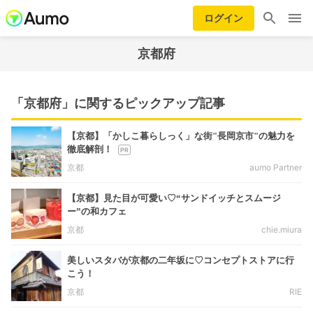
ログイン
京都府
「京都府」に関するピックアップ記事
【京都】「かしこ暮らしっく」な街"長岡京市"の魅力を
徹底解剖！
京都
aumo Partner
【京都】見た目が可愛い♡“サンドイッチとスムージ
ー”の和カフェ
京都
chie.miura
美しいスタバが京都の二年坂に♡コンセプトストアに行
こう！
京都
RIE