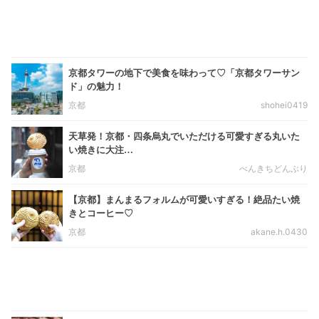
京都タワーの地下で美食を味わって♡「京都タワーサン
ド」の魅力！
京都
shohei0419
天草発！京都・四条烏丸でいただける可愛すぎる丸いた
い焼きに大注…
京都
べんきちどんぶり
【京都】まんまるフォルムが可愛いすぎる！絶品たい焼
きとコーヒー♡
京都
akane.h.0430