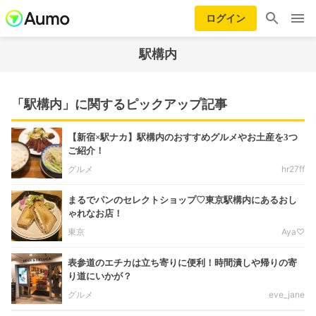
ログイン
駅構内
「駅構内」に関するピックアップ記事
【新宿×駅ナカ】駅構内のおすすめグルメやお土産を3つ
ご紹介！
グルメ
hr27ff
まるでパンのセレクトショップ♡東京駅構内にあるおし
ゃれなお店！
東京
Aya♡
表参道のエチカは立ち寄りに便利！時間潰しや帰りの寄
り道にいかが？
グルメ
eve_jane