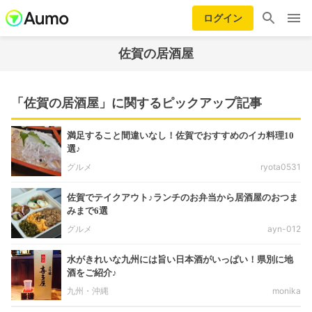
ログイン
佐賀の居酒屋
「佐賀の居酒屋」に関するピックアップ記事
満足すること間違いなし！佐賀でおすすめのイカ料理10
選♪
グルメ
ryota0531
佐賀でテイクアウト♪ランチのお弁当から居酒屋のおつま
みまで6選
グルメ
ayn-012
水がきれいな九州には旨い日本酒がいっぱい！県別に地
酒をご紹介♪
九州・沖縄
monika