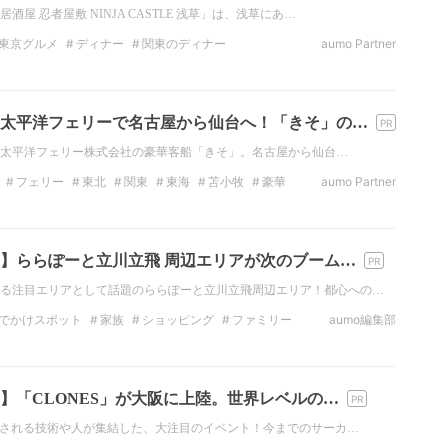
屋 忍者屋敷 NINJA CASTLE 浅草」は、浅草にあ…
東京グルメ
ディナー
関東のディナー
aumo Partner
屋
関東の居酒屋
東京の居酒屋
レストラン
太平洋フェリーで名古屋から仙台へ！「きそ」の…
えた、太平洋フェリー株式会社の豪華客船「きそ」。名古屋から仙台…
フェリー
東北
関東
東海
苫小牧
豪華
aumo Partner
】ららぽーと立川立飛 周辺エリアが次のブーム…
る注目エリアとして話題のららぽーと立川立飛周辺エリア！都心への…
でかけスポット
家族
ショッピング
ファミリー
aumo編集部
サッカー
】「CLONES」が大阪に上陸。世界レベルの…
注目される技術や人が集結した、大注目のイベント！今までのサーカ…