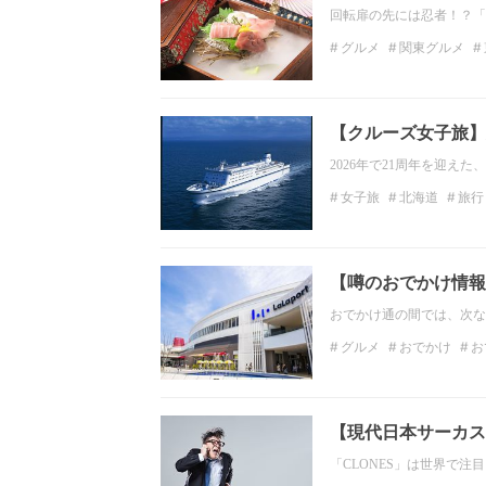
回転扉の先には忍者！？「居酒
グルメ
関東グルメ
東京のディナー
居酒
【クルーズ女子旅】
2026年で21周年を迎
女子旅
北海道
旅行
名古屋
【噂のおでかけ情報
おでかけ通の間では、次な
グルメ
おでかけ
お
立川
映画
映画館
【現代日本サーカス
「CLONES」は世界で