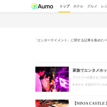
トップ
ホテル
グルメ
レ
「エンターテイメント」に関する記事を集めたペ
家族でエンタメホッ
ファミリーの皆さまご注目
ホテル
品川プリンス
プリンスホテル
エン
【NINJA CAS