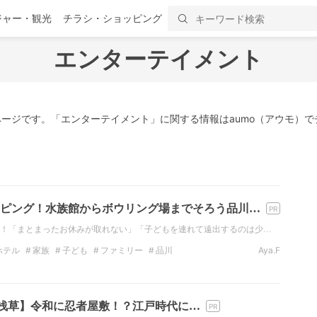
ジャー・観光
チラシ・ショッピング
エンターテイメント
ージです。「エンターテイメント」に関する情報はaumo（アウモ）で
ピング！水族館からボウリング場までそろう品川…
！「まとまったお休みが取れない」「子どもを連れて遠出するのは少…
ホテル
家族
子ども
ファミリー
品川
Aya.F
ターテインメント
エンターテイメント
エンタメ
TLE 浅草】令和に忍者屋敷！？江戸時代に…