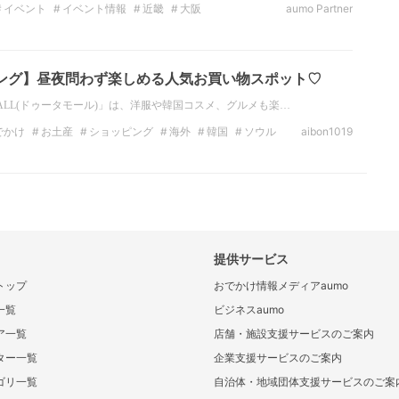
イベント
イベント情報
近畿
大阪
aumo Partner
サーカス
パントマイム
ング】昼夜問わず楽しめる人気お買い物スポット♡
MALL(ドゥータモール)」は、洋服や韓国コスメ、グルメも楽…
でかけ
お土産
ショッピング
海外
韓国
ソウル
aibon1019
光スポット
ソウルのお土産
提供サービス
トップ
おでかけ情報メディアaumo
一覧
ビジネスaumo
ア一覧
店舗・施設支援サービスのご案内
ター一覧
企業支援サービスのご案内
ゴリ一覧
自治体・地域団体支援サービスのご案