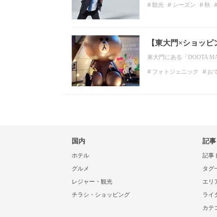
観光
シーズン
秋
エンターテイメント
【東大門×ショッピ
東大門にある「DOOTA 
フォトジェニック
お
韓国観光
ソウルの観
国内
記事
ホテル
記事
グルメ
タグ
レジャー・観光
エリ
チラシ・ショッピング
ライ
カテ