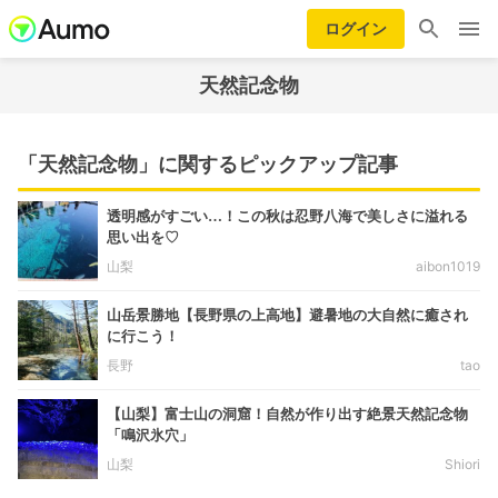
ログイン
天然記念物
「天然記念物」に関するピックアップ記事
透明感がすごい…！この秋は忍野八海で美しさに溢れる
思い出を♡
山梨
aibon1019
山岳景勝地【長野県の上高地】避暑地の大自然に癒され
に行こう！
長野
tao
【山梨】富士山の洞窟！自然が作り出す絶景天然記念物
「鳴沢氷穴」
山梨
Shiori