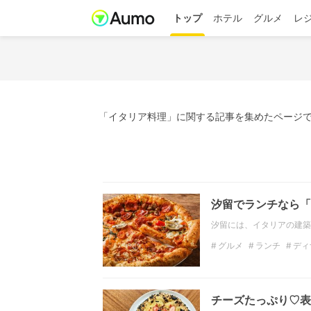
トップ
ホテル
グルメ
レ
「イタリア料理」に関する記事を集めたページで
汐留でランチなら「
汐留には、イタリアの建築
グルメ
ランチ
ディ
イタリア料理
フラン
チーズたっぷり♡表