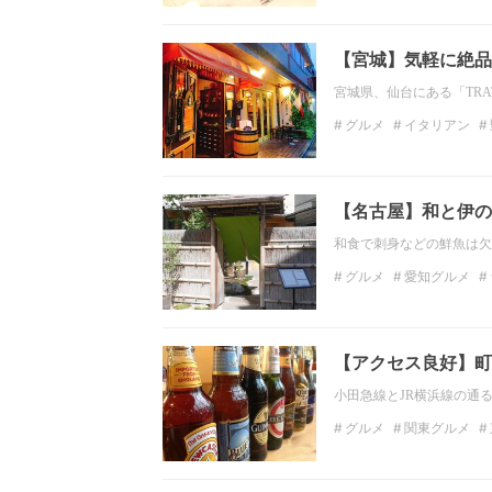
ディナー
カフェ
イ
【宮城】気軽に絶品
宮城県、仙台にある「TRAT
グルメ
イタリアン
イタリア
仙台グルメ
【名古屋】和と伊の
和食で刺身などの鮮魚は欠
グルメ
愛知グルメ
名古屋
名古屋グルメ
【アクセス良好】町
小田急線とJR横浜線の通
グルメ
関東グルメ
東京のディナー
バル