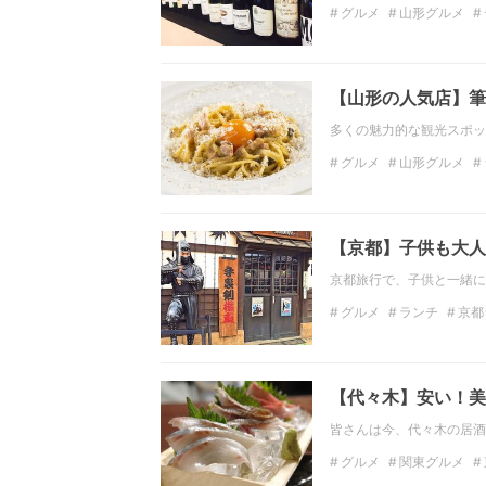
グルメ
山形グルメ
チーズ
パスタ
おつ
【山形の人気店】筆
多くの魅力的な観光スポッ
グルメ
山形グルメ
トマト
にんにく
パ
【京都】子供も大人
京都旅行で、子供と一緒に
グルメ
ランチ
京都
インスタ映え
フォト
【代々木】安い！美
皆さんは今、代々木の居酒
グルメ
関東グルメ