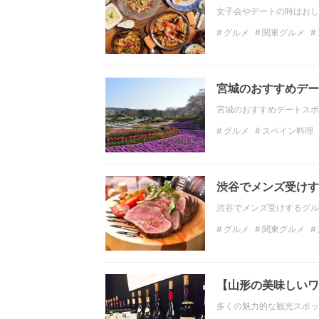
女子会やデートの時はおし
グルメ
関東グルメ
ディナー
関東のディ
宮城のおすすめデー
宮城のおすすめデートスポ
グルメ
スペイン料理
宮城のデートスポット
宮城の観光スポット
渋谷でメンズ受けす
渋谷でメンズ受けするグル
グルメ
関東グルメ
ディナー
関東のディ
【山形の美味しいワ
多くの魅力的な観光スポッ