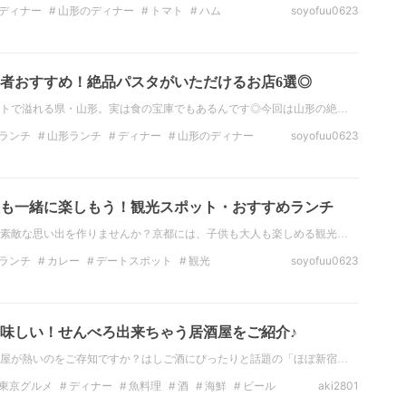
ディナー
山形のディナー
トマト
ハム
soyofuu0623
まみ
ピザ
者おすすめ！絶品パスタがいただけるお店6選◎
トで溢れる県・山形。実は食の宝庫でもあるんです◎今回は山形の絶…
ランチ
山形ランチ
ディナー
山形のディナー
soyofuu0623
スタ
お酒
も一緒に楽しもう！観光スポット・おすすめランチ
素敵な思い出を作りませんか？京都には、子供も大人も楽しめる観光…
ランチ
カレー
デートスポット
観光
soyofuu0623
ジェニック
おでかけ
イタリア料理
味しい！せんべろ出来ちゃう居酒屋をご紹介♪
屋が熱いのをご存知ですか？はしご酒にぴったりと話題の「ほぼ新宿…
東京グルメ
ディナー
魚料理
酒
海鮮
ビール
aki2801