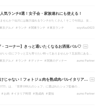
人気ランチ8選！女子会・家族連れにも使える！
ませんか？仙川には魅力溢れるランチがたくさん！そこで今回は、女…
東京グルメ
ランチ
関東ランチ
東京ランチ
soyofuu0623
東京カフェ
日本料理
ザ・コーナー】きっと通いたくなるお洒落バル♡
がいい日にフラッと立ち寄りたい時ってありませんか？五反田にある…
東京グルメ
ランチ
ディナー
関東のディナー
aumo Partner
お酒
日本酒
けじゃない！フォトジェ肉を熟成肉バルイタリア…
TTI」は、「世界1000人のシェフ」に選ばれたシェフ監修の…
お肉
イタリア料理
熟成肉
愛知
aumo Partner
成肉バルイタリアンBOTTI