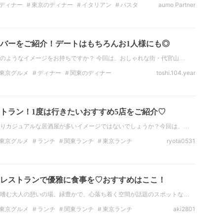
ディナー
東京のディナー
イタリアン
パスタ
aumo Partner
料理
肉料理
バーをご紹介！デートはもちろんお1人様にも◎
のようなイメージをお持ちですか？ 今回は、おしゃれな街・代官山…
東京グルメ
ディナー
関東のディナー
toshi.104.year
テル
フード
イタリアン
美食
トラン！1度は行きたいおすすめ5店をご紹介♡
りカジュアルな居酒屋が多いイメージではないでしょうか？今回は、…
東京グルメ
ランチ
関東ランチ
東京ランチ
ryota0531
ナー
東京のディナー
メキシコ料理
レストランで優雅に食事を♡おすすめはここ！
嗜む大人の憩いの場。緑豊かで、心落ち着く空間が話題のスポットな…
東京グルメ
ランチ
関東ランチ
東京ランチ
aki2801