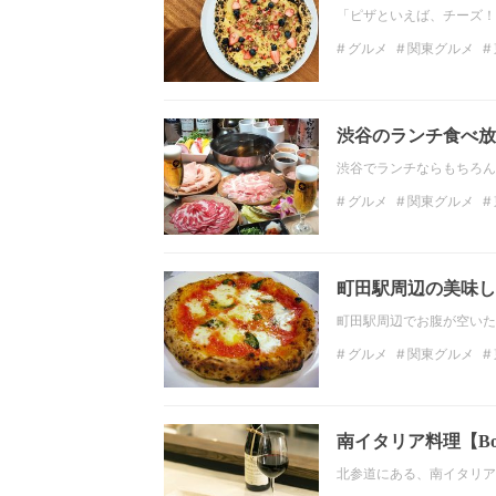
「ピザといえば、チーズ！
グルメ
関東グルメ
ディナー
関東のディ
渋谷のランチ食べ放
渋谷でランチならもちろん
グルメ
関東グルメ
日本料理
韓国料理
町田駅周辺の美味し
町田駅周辺でお腹が空いた
グルメ
関東グルメ
東京のディナー
イタ
南イタリア料理【B
北参道にある、南イタリア