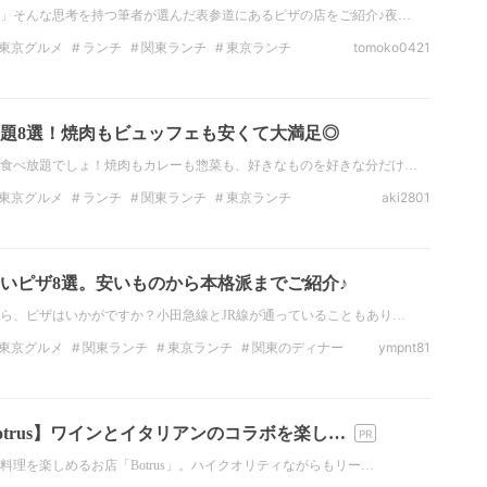
」そんな思考を持つ筆者が選んだ表参道にあるピザの店をご紹介♪夜…
東京グルメ
ランチ
関東ランチ
東京ランチ
tomoko0421
ナー
東京のディナー
チーズ
題8選！焼肉もビュッフェも安くて大満足◎
食べ放題でしょ！焼肉もカレーも惣菜も、好きなものを好きな分だけ…
東京グルメ
ランチ
関東ランチ
東京ランチ
aki2801
タイ料理
食べ放題
いピザ8選。安いものから本格派までご紹介♪
ら、ピザはいかがですか？小田急線とJR線が通っていることもあり…
東京グルメ
関東ランチ
東京ランチ
関東のディナー
ympnt81
リアン
チーズ
パスタ
otrus】ワインとイタリアンのコラボを楽し…
料理を楽しめるお店「Botrus」。ハイクオリティながらもリー…