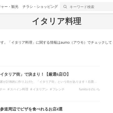
ジャー・観光
チラシ・ショッピング
イタリア料理
す。「イタリア料理」に関する情報はaumo（アウモ）でチェックして
イタリア街」で決まり！【厳選6店◎】
家が計画的に作り上げた、「イタリア街」という街があります！石畳…
ナー
スペイン料理
イタリアン
フレンチ
fumitoそのいち
ス料理
新橋
汐留
参道周辺でピザを食べれるお店4選