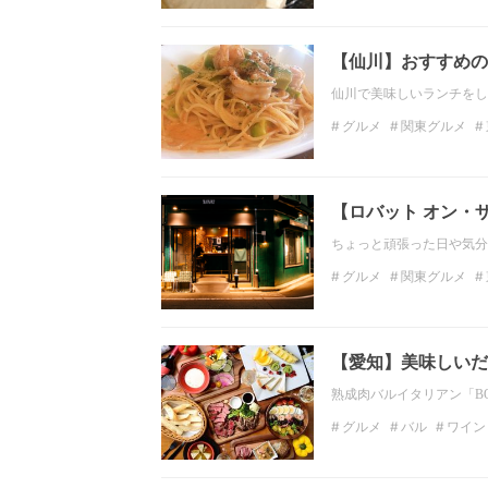
日本酒
ワイン
【仙川】おすすめの
仙川で美味しいランチをし
グルメ
関東グルメ
カフェ
関東カフェ
【ロバット オン・
ちょっと頑張った日や気分
グルメ
関東グルメ
東京のディナー
バル
【愛知】美味しいだ
熟成肉バルイタリアン「BO
グルメ
バル
ワイン
インタリアンバル
熟