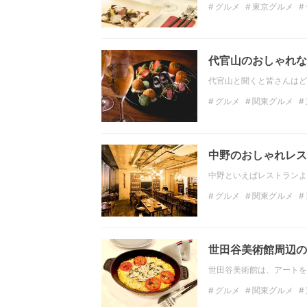
グルメ
東京グルメ
ワイン
肉
イタリア
代官山のおしゃれな
代官山と聞くと皆さんはど
グルメ
関東グルメ
東京のディナー
カク
中野のおしゃれレス
中野といえばレストランよ
グルメ
関東グルメ
ディナー
関東のディ
世田谷美術館周辺の
世田谷美術館は、アートを
グルメ
関東グルメ