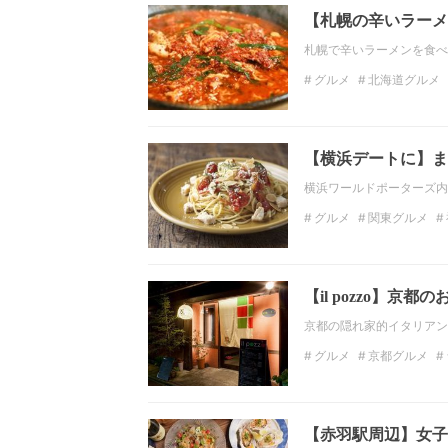
【札幌の辛いラーメ
札幌で辛いラーメンを食べ
グルメ
北海道グルメ
日本料理
韓国料理
【横浜デートに】ま
横浜ワールドポーターズ内
グルメ
関東グルメ
ディナー
イタリアン
【il pozzo】
京都の隠れ家的イタリアン「
グルメ
京都グルメ
お酒
ワイン
肉
【赤羽駅周辺】女子