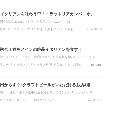
タリアン
ハンバーガー
イタリアンを味わう♡「トラットリアカンパニオ」
TORIA Companio（トラットリアカンパニオ）」は…
野菜
パスタ
イタリア料理
東北グルメ
東北
aibon1019
仙台
融合！鮮魚メインの絶品イタリアンを食す！
かせませんが、イタリア料理においても魚介類を用いたメニューが多…
ランチ
イタリアン
イタリア料理
魚介
魚
愛知
miharu.
田からすぐ♪クラフトビールがいただけるお店4選
る町田。通勤・通学の途中に通る方も多いのではないでしょうか。そ…
東京グルメ
ディナー
関東のディナー
mykt1112
チーズ
ビール
肉