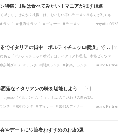
ン特集】1度は食べてみたい！マニアが推す10選
て温まりませんか？札幌には、おいしい辛いラーメン屋さんがたくさ…
ランチ
北海道ランチ
ディナー
ラーメン
soyofuu0623
チーズ
カレー
るでイタリアの街中「ポルティチェッロ横浜」で…
にある「ポルティチェッロ横浜」は、イタリア料理店。本格ピッツァ…
神奈川グルメ
ランチ
関東ランチ
神奈川ランチ
aumo Partner
パスタ
ピザ
京都のお洒落なイタリアンの味を堪能しよう！
il pozzo（イル ポッツオ）」。お店のこだわりの自家製…
ランチ
京都ランチ
ディナー
京都のディナー
aumo Partner
デートスポット
会やデートに♡筆者おすすめのお店3選