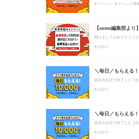
イベント
イベント情
【aumo編集部よ
明けましておめでとうござい
山分け
＼毎日／もらえる！
前回大好評で終了した【全
山分け
＼毎日／もらえる！
前回大好評で終了した【全
山分け