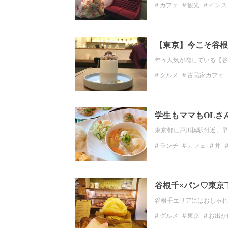
カフェ
観光
インス
愛知
名古屋
【東京】今こそ谷根
年々人気が増している【谷
グルメ
古民家カフェ
インスタジェニック
スイーツ好きな人と繋が
学生もママもOLさ
東京都江戸川橋駅付近、早
ランチ
カフェ
丼
隠れ家カフェ
谷根千×パン♡東京
谷根千エリアにはおしゃれ
グルメ
東京
お出か