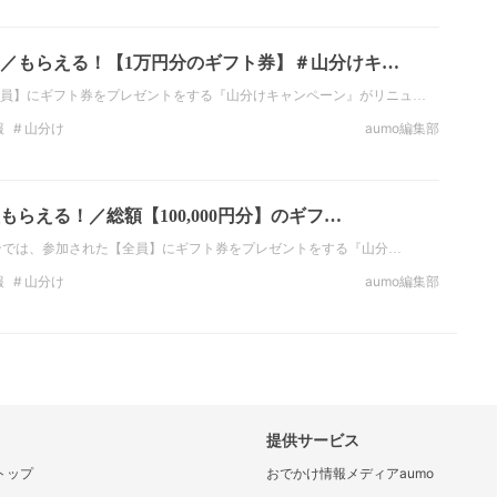
／もらえる！【1万円分のギフト券】＃山分けキ…
員】にギフト券をプレゼントをする『山分けキャンペーン』がリニュ…
報
山分け
aumo編集部
らえる！／総額【100,000円分】のギフ…
ーンでは、参加された【全員】にギフト券をプレゼントをする『山分…
報
山分け
aumo編集部
提供サービス
トップ
おでかけ情報メディアaumo