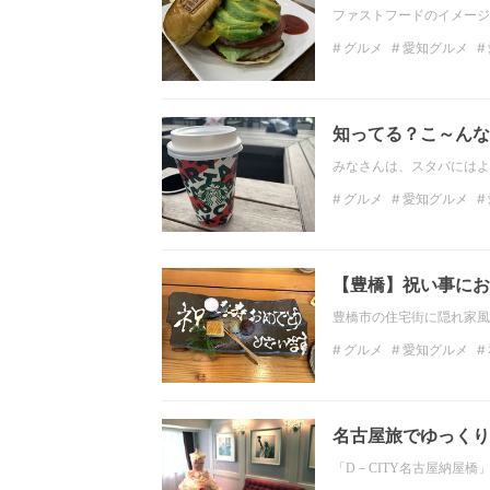
ファストフードのイメージ
グルメ
愛知グルメ
名古屋観光
名古屋カ
知ってる？こ～んな
みなさんは、スタバにはよ
グルメ
愛知グルメ
名古屋カフェ巡り
ス
愛知お出かけスポット
【豊橋】祝い事にお
豊橋市の住宅街に隠れ家風
グルメ
愛知グルメ
多世代
名古屋旅でゆっくり
「D－CITY名古屋納屋