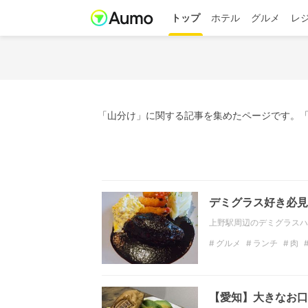
トップ
ホテル
グルメ
レ
「山分け」に関する記事を集めたページです。「
デミグラス好き必見
上野駅周辺のデミグラスハ
グルメ
ランチ
肉
おしゃれ
駅近
【愛知】大きなお口