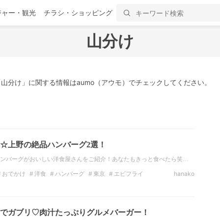
ジャー・観光
チラシ・ショッピング
山分け
山分け」に関する情報はaumo（アウモ）でチェックしてください。
☆上野の絶品ハンバーグ2選！
ンバーグがおいしい洋食屋さんをご紹介！あなたもきっと食べたら笑…
おでかけ
洋食
ハンバーグ
東京
エビフライ
hanako
でガブリ♡肉汁たっぷりグルメバーガー！