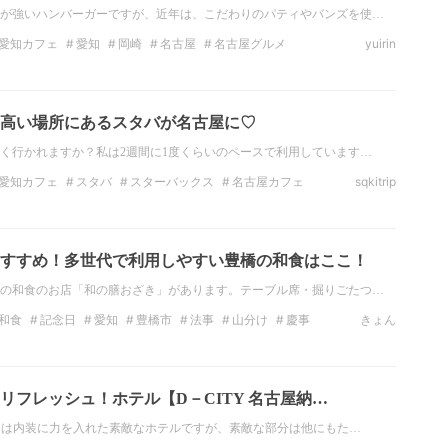
が強いハンバーガーですが、近年は、こだわりのパティやバンズを使…
愛知カフェ
愛知
岡崎
名古屋
名古屋グルメ
yuirin
フェ
愛知観光
高い場所にあるスタバが名古屋に♡
く行かれますか？私は2週間に1度くらいのペースで利用しています…
愛知カフェ
スタバ
スターバックス
名古屋カフェ
sqkitrip
ターバックスコーヒー
愛知お出かけ
すすめ！多世代で利用しやすい豊橋の和食はここ！
の和食のお店「和の膳おざき」があります。テーブル席・掘りごたつ…
和食
記念日
愛知
豊橋市
法事
山分け
慶事
きょん
リフレッシュ！ホテル【D－CITY 名古屋納…
橋」は内装に力を入れた素敵なホテルですが、素敵な部分は他にもた…