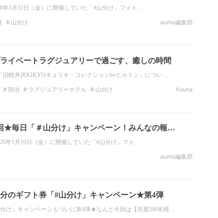
2020年1月31日（金）に開催していた「#山分け」フォト…
報
山分け
aumo編集部
ライベートラグジュアリーで過ごす、癒しの時間
「旧軽井沢KIKYOキュリオ・コレクションbyヒルトン」につい…
宿泊
ラグジュアリーホテル
山分け
Yuuna
回★毎日「＃山分け」キャンペーン！みんなの報…
〜2020年1月10日（金）に開催していた「#山分け」フォ…
aumo編集部
円分のギフト券「#山分け」キャンペーン★第4弾
分け」キャンペーンもついに第4弾★なんと今回は【先着200名様…