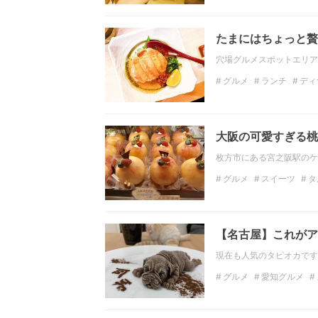
パン屋さん巡り
aumo
たまにはちょっと贅
穴場グルメスポットエリア
グルメ
ランチ
ディ
山分け
大阪の可愛すぎる桃
枚方市にある宮之阪駅のケ
グルメ
スイーツ
タ
美味しい
可愛い
大
【名古屋】これがア
現在も人気のタピオカです
グルメ
愛知グルメ
デザート
可愛い
タ