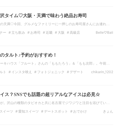
パン好きな人と繋がりたい
aumoグルメ
沢タイム♡大阪・天満で味わう絶品お寿司
の天満♡今回、グルメなファミリーに一押しのお寿司屋さんにお連れ…
ナー
立ち飲み
お寿司
近畿
大阪
高級店
Belle♡Bali
のタルト♪予約がおすすめ！
ーキハウス「フルート」さんの「ももたろう」＆「もも次郎」。午前…
ルト
インスタ映え
フォトジェニック
デザート
chikarin_1202
阪
枚方
イス？SNSでも話題の超リアルなアイスは必見☆
が。沢山の種類のタピオカと共に名古屋でジワジワと注目を浴びてい…
スイーツ
愛知スイーツ
デートスポット
おでかけ
きょん
ピオカ
名古屋グルメ