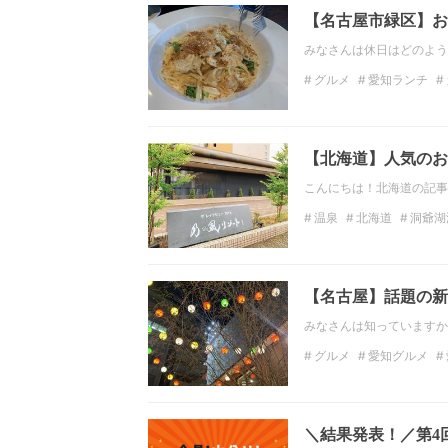
【名古屋市緑区】お
みなさんは休日はどのよう
グルメ
愛知ランチ
名古屋ランチ
名古屋
【北海道】人気のお
こんにちは！北海道の記事を
温泉
北海道
洞爺湖
【名古屋】話題の新
みなさんは知っていますか？
グルメ
愛知グルメ
名古屋居酒屋
愛知観
＼結果発表！／第4