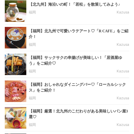
【北九州】海沿いの町！「若松」を散策してみよう♪
福岡
Kazusa
【福岡】北九州で可愛いラテアート♡「R CAFE」をご紹
介！
福岡
Kazusa
【福岡】サックサクの串揚げが美味しい！「居酒屋ゆ
う」をご紹介♡
福岡
Kazusa
【福岡】おしゃれなダイニングバー♡「ローカルシック
ス」をご紹介！
福岡
Kazusa
【福岡】厳選！北九州のこだわりがある美味しいパン屋3
選♡
福岡
Kazusa