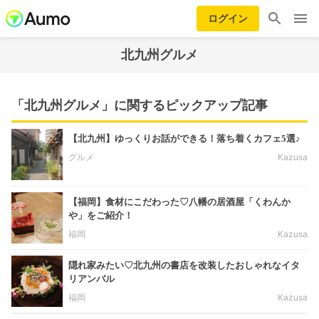
ログイン
北九州グルメ
「北九州グルメ」に関するピックアップ記事
【北九州】ゆっくりお話ができる！落ち着くカフェ5選♪
グルメ
Kazusa
【福岡】食材にこだわった♡八幡の居酒屋「くわんか
や」をご紹介！
福岡
Kazusa
隠れ家みたい♡北九州の書店を改装したおしゃれなイタ
リアンバル
福岡
Kazusa