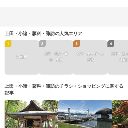
上田・小諸・蓼科・諏訪の人気エリア
1
2
3
4
上田・小諸・蓼
松本・美ヶ原・上
長野・志賀
南信州
科・諏訪
高地
北信
上田・小諸・蓼科・諏訪のチラシ・ショッピングに関する
記事