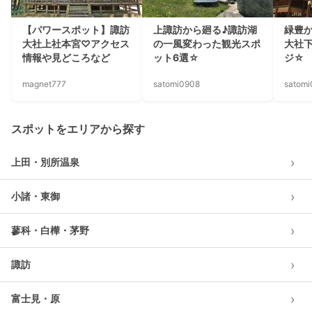
【パワースポット】諏訪
上諏訪から廻る♪諏訪湖
緑豊
大社上社本宮♡アクセス
の一風変わった観光スポ
大社
情報や見どころなど
ット6選☆
ジ☆
magnet777
satomi0908
satom
スポットをエリアから探す
›
上田・別所温泉
›
小諸・東御
›
蓼科・白樺・茅野
›
諏訪
›
富士見・原