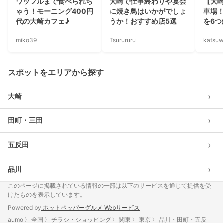
ワッフルまで食べられち
大崎で仕事終わりや宴会
【大
ゃう！モーニング400円
に焼き鳥はいかがでしょ
車場
代の大崎カフェ♪
うか！おすすめ店5選
を6つ
miko39
Tsurururu
katsu
スポットをエリアから探す
›
大崎
›
田町・三田
›
五反田
›
品川
このページに掲載されている情報の一部は以下のサービスを通じて提供を受
けたものを表示しています。
Powered by
ホットペッパーグルメ Webサービス
aumo
全国
チラシ・ショッピング
関東
東京
品川・田町・五反