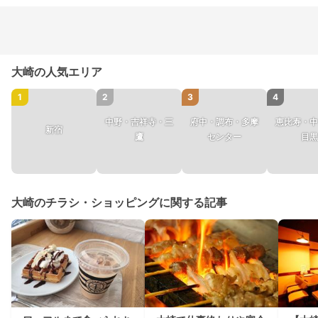
大崎の人気エリア
1
2
3
4
中野・吉祥寺・三
府中・調布・多摩
恵比寿・中
新宿
鷹
センター
目黒
大崎のチラシ・ショッピングに関する記事