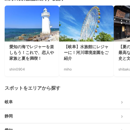
愛知の海でレジャーを楽
【岐阜】水族館にレジャ
【夏
しもう！これで、恋人や
ーに！河川環境楽園をご
最高
家族と夏を満喫！
紹介
史と
shin0904
miho
shiba
スポットをエリアから探す
›
岐阜
›
静岡