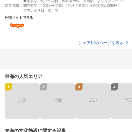
■電車をご利用の場合 名鉄常滑線「常滑駅」よりタクシーで約
営業時間
:
15分/名鉄河和線「知多武豊駅」よりタクシーで約12分 ■飛行機
開館時間：10:00ー17:00《 完全予約制 》※最終予約時間枠
をご利用の場合 中部国際空港よりタクシーで約25分
15:00 定休日：火・水
外部サイトで見る
シェア用のページを表示
東海の人気エリア
1
2
3
4
岐阜
静岡
愛知
三重
東海の文化施設に関する記事