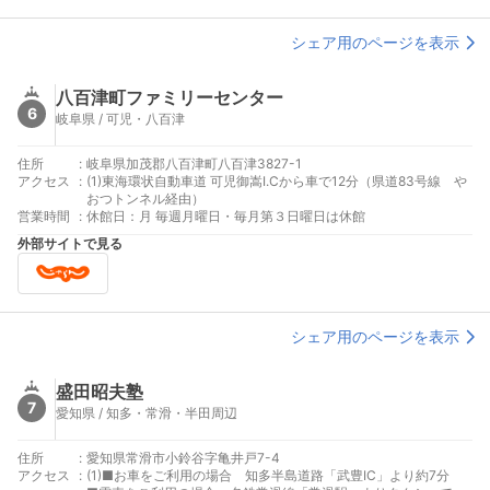
シェア用のページを表示
八百津町ファミリーセンター
6
岐阜県 / 可児・八百津
住所
:
岐阜県加茂郡八百津町八百津3827-1
アクセス
:
(1)東海環状自動車道 可児御嵩I.Cから車で12分（県道83号線 や
おつトンネル経由）
営業時間
:
休館日：月 毎週月曜日・毎月第３日曜日は休館
外部サイトで見る
シェア用のページを表示
盛田昭夫塾
7
愛知県 / 知多・常滑・半田周辺
住所
:
愛知県常滑市小鈴谷字亀井戸7-4
アクセス
:
(1)■お車をご利用の場合 知多半島道路「武豊IC」より約7分