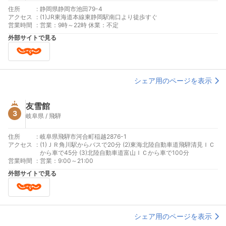
住所
:
静岡県静岡市池田79-4
アクセス
:
(1)JR東海道本線東静岡駅南口より徒歩すぐ
営業時間
:
営業：9時～22時 休業：不定
外部サイトで見る
シェア用のページを表示
友雪館
3
岐阜県 / 飛騨
住所
:
岐阜県飛騨市河合町稲越2876-1
アクセス
:
(1)ＪＲ角川駅からバスで20分 (2)東海北陸自動車道飛騨清見ＩＣ
から車で45分 (3)北陸自動車道富山ＩＣから車で100分
営業時間
:
営業：9:00～21:00
外部サイトで見る
シェア用のページを表示