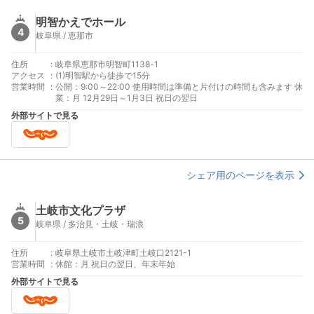
明智かえでホール
4
岐阜県 / 恵那市
住所
:
岐阜県恵那市明智町1138-1
アクセス
:
(1)明智駅から徒歩で15分
営業時間
:
公開：9:00～22:00 使用時間は準備と片付けの時間も含みます 休
業：月 12月29日～1月3日 祝日の翌日
外部サイトで見る
シェア用のページを表示
土岐市文化プラザ
5
岐阜県 / 多治見・土岐・瑞浪
住所
:
岐阜県土岐市土岐津町土岐口2121-1
営業時間
:
休館：月 祝日の翌日、年末年始
外部サイトで見る