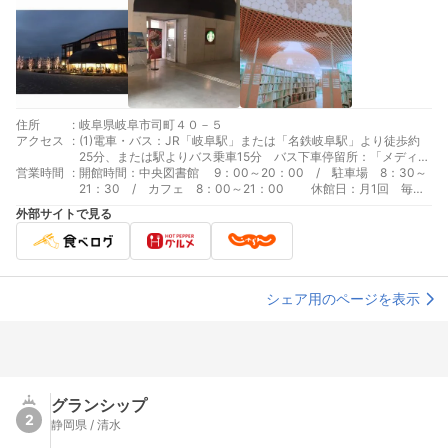
住所
:
岐阜県岐阜市司町４０－５
アクセス
:
(1)電車・バス：JR「岐阜駅」または「名鉄岐阜駅」より徒歩約
25分、または駅よりバス乗車15分 バス下車停留所：「メディア
営業時間
:
コスモス前」下車すぐ / 「市民会館・裁判所前」下車す
開館時間：中央図書館 9：00～20：00 / 駐車場 8：30～
ぐ / 「メディアコスモス・鶯谷高校口」下車徒歩3分
21：30 / カフェ 8：00～21：00 休館日：月1回 毎月
最終火曜日（祝日と重なる場合は翌日）及び年末年始 12月31日
外部サイトで見る
～1月3日 休館日や開館時間外の資料返却は返却ポストを利用
※その他、保守点検等で臨時休館の場合あり ※カフェは年末年始
（12/31～1/3）を除き年中無休
シェア用のページを表示
グランシップ
2
静岡県 / 清水