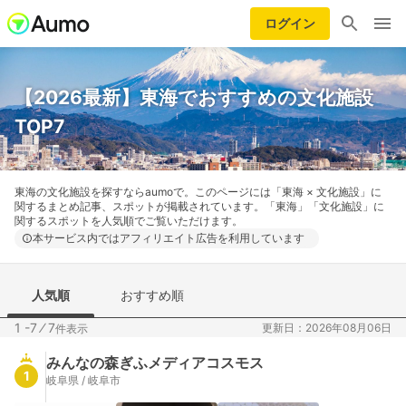
ログイン
【2026最新】東海でおすすめの文化施設
TOP7
東海の文化施設を探すならaumoで。このページには「東海 × 文化施設」に
関するまとめ記事、スポットが掲載されています。「東海」「文化施設」に
関するスポットを人気順でご覧いただけます。
本サービス内ではアフィリエイト広告を利用しています
人気順
おすすめ順
1 -7
⁄
7
更新日：2026年08月06日
件表示
みんなの森ぎふメディアコスモス
1
岐阜県 / 岐阜市