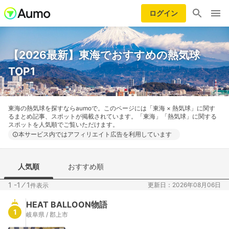
ログイン
【2026最新】東海でおすすめの熱気球
TOP1
東海の熱気球を探すならaumoで。このページには「東海 × 熱気球」に関す
るまとめ記事、スポットが掲載されています。「東海」「熱気球」に関する
スポットを人気順でご覧いただけます。
本サービス内ではアフィリエイト広告を利用しています
人気順
おすすめ順
1 -1
⁄
1
更新日：2026年08月06日
件表示
HEAT BALLOON物語
1
岐阜県 / 郡上市