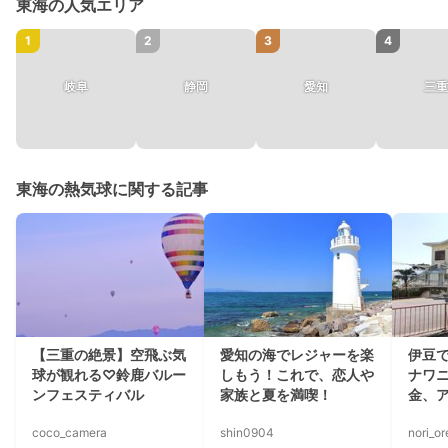
東海の人気エリア
1
2
3
4
岐阜
静岡
愛知
三重
東海の熱気球に関する記事
【三重の絶景】空飛ぶ気
愛知の海でレジャーを楽
伊豆
球が観れる♡鈴鹿バルー
しもう！これで、恋人や
ナワ
ンフェスティバル
家族と夏を満喫！
金、
coco_camera
shin0904
nori_o