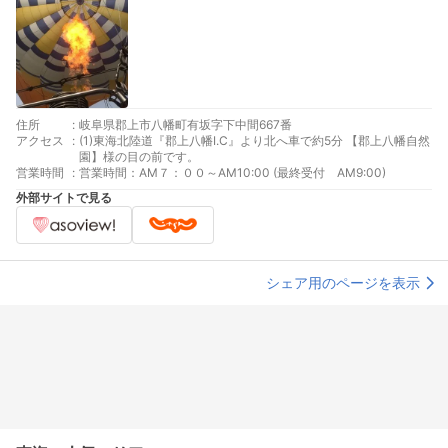
住所
:
岐阜県郡上市八幡町有坂字下中間667番
アクセス
:
(1)東海北陸道『郡上八幡I.C』より北へ車で約5分 【郡上八幡自然
園】様の目の前です。
営業時間
:
営業時間：AM７：００～AM10:00 (最終受付 AM9:00)
外部サイトで見る
シェア用のページを表示